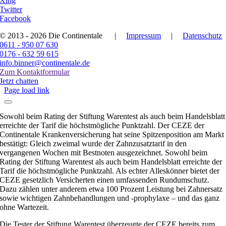
Xing
Twitter
Facebook
© 2013 - 2026 Die Continentale
|
Impressum
|
Datenschutz
0611 - 950 07 630
0176 - 632 59 615
info.binner@continentale.de
Zum Kontaktformular
Jetzt chatten
Page load link
Sowohl beim Rating der Stiftung Warentest als auch beim Handelsblatt
erreichte der Tarif die höchstmögliche Punktzahl. Der CEZE der
Continentale Krankenversicherung hat seine Spitzenposition am Markt
bestätigt: Gleich zweimal wurde der Zahnzusatztarif in den
vergangenen Wochen mit Bestnoten ausgezeichnet. Sowohl beim
Rating der Stiftung Warentest als auch beim Handelsblatt erreichte der
Tarif die höchstmögliche Punktzahl. Als echter Alleskönner bietet der
CEZE gesetzlich Versicherten einen umfassenden Rundumschutz.
Dazu zählen unter anderem etwa 100 Prozent Leistung bei Zahnersatz
sowie wichtigen Zahnbehandlungen und -prophylaxe – und das ganz
ohne Wartezeit.
Die Tester der Stiftung Warentest überzeugte der CEZE bereits zum