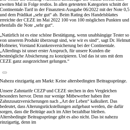
zweiten Mal in Folge restlos. In allen getesteten Kategorien schnitt der
Continentale-Tarif in der Finanztest-Ausgabe 06/2022 mit der Note 0,5
und dem Prädikat „sehr gut“ ab. Beim Rating des Handelsblattes
erreichte der CEZE im Mai 2022 100 von 100 möglichen Punkten und
ebenfalls die Note „sehr gut“.
„Natürlich ist es eine schöne Bestätigung, wenn unabhängige Tester so
von unserem Produkt überzeugt sind, wie wir es sind“, sagt Dr. Helmu
Hofmeier, Vorstand Krankenversicherung bei der Continentale.
„Allerdings ist unser erster Anspruch, für unsere Kunden die
bestmögliche Absicherung zu konzipieren. Und das ist uns mit dem
CEZE ganz ausgezeichnet gelungen.“
Nahezu einzigartig am Markt: Keine altersbedingten Beitragssprünge.
Unsere Zahntarife CEZP und CEZE stechen in den Vergleichen
besonders hervor. Denn nur wenige Mitbewerber haben ihre
Zahnzusatzversicherungen nach „Art der Leben“ kalkuliert. Das
bedeutet, dass Alterungsrückstellungen aufgebaut werden, die dafür
sorgen, dass die Beiträge auch im Alter bezahlbar bleiben.
Altersbedingte Beitragssprünge gibt es also nicht. Das ist nahezu
einzigartig, denn im