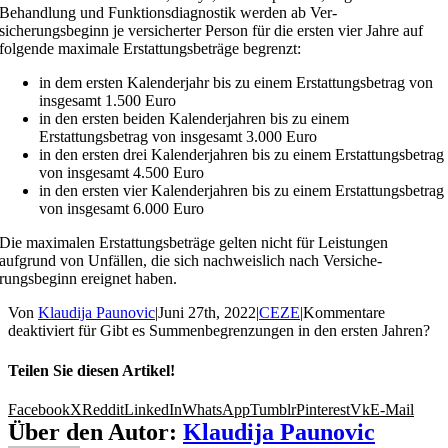
Behandlung und Funktionsdiagnostik werden ab Ver-
sicherungsbeginn je versicherter Person für die ersten vier Jahre auf
folgende maximale Erstattungsbeträge begrenzt:
in dem ersten Kalenderjahr bis zu einem Erstattungsbetrag von
insgesamt 1.500 Euro
in den ersten beiden Kalenderjahren bis zu einem
Erstattungsbetrag von insgesamt 3.000 Euro
in den ersten drei Kalenderjahren bis zu einem Erstattungsbetrag
von insgesamt 4.500 Euro
in den ersten vier Kalenderjahren bis zu einem Erstattungsbetrag
von insgesamt 6.000 Euro
Die maximalen Erstattungsbeträge gelten nicht für Leistungen
aufgrund von Unfällen, die sich nachweislich nach Versiche-
rungsbeginn ereignet haben.
Von
Klaudija Paunovic
|
Juni 27th, 2022
|
CEZE
|
Kommentare
deaktiviert
für Gibt es Summenbegrenzungen in den ersten Jahren?
Teilen Sie diesen Artikel!
Facebook
X
Reddit
LinkedIn
WhatsApp
Tumblr
Pinterest
Vk
E-Mail
Über den Autor:
Klaudija Paunovic