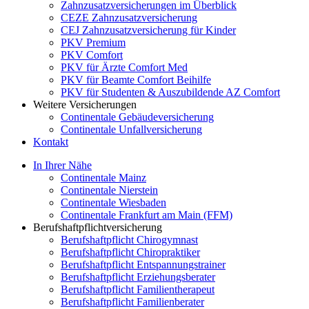
Zahnzusatzversicherungen im Überblick
CEZE Zahnzusatzversicherung
CEJ Zahnzusatzversicherung für Kinder
PKV Premium
PKV Comfort
PKV für Ärzte Comfort Med
PKV für Beamte Comfort Beihilfe
PKV für Studenten & Auszubildende AZ Comfort
Weitere Versicherungen
Continentale Gebäudeversicherung
Continentale Unfallversicherung
Kontakt
In Ihrer Nähe
Continentale Mainz
Continentale Nierstein
Continentale Wiesbaden
Continentale Frankfurt am Main (FFM)
Berufshaftpflichtversicherung
Berufshaftpflicht Chirogymnast
Berufshaftpflicht Chiropraktiker
Berufshaftpflicht Entspannungstrainer
Berufshaftpflicht Erziehungsberater
Berufshaftpflicht Familientherapeut
Berufshaftpflicht Familienberater