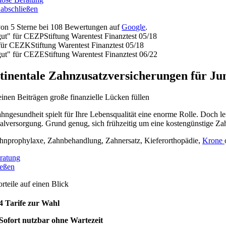
 abschließen
von
5
Sterne bei
108
Bewertungen auf
Google
.
gut" für CEZP
Stiftung Warentest Finanztest 05/18
 für CEZK
Stiftung Warentest Finanztest 05/18
gut" für CEZE
Stiftung Warentest Finanztest 06/22
tinentale Zahnzusatzversicherungen für Ju
einen Beiträgen große finanzielle Lücken füllen
hngesundheit spielt für Ihre Lebensqualität eine enorme Rolle. Doch l
lversorgung. Grund genug, sich frühzeitig um eine kostengünstige Zah
nprophylaxe, Zahnbehandlung, Zahnersatz, Kieferorthopädie,
Krone
ratung
ießen
orteile auf einen Blick
4 Tarife zur Wahl
Sofort nutzbar ohne Wartezeit