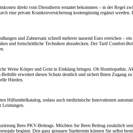
eitskosten direkt vom Dienstherrn erstattet bekommen – in der Regel z
nn durch eine private Krankenversicherung kostengünstig ergänzt werde
ngen und Zahnersatz schnell mehrere tausend Euro erreichen – ein erhe
ien und fortschrittliche Techniken abzudecken. Der Tarif Comfort-Beihil
en.
iche Weise Körper und Geist in Einklang bringen. Ob Homöopathie, Ak
-Beihilfe erweitert diesen Schutz deutlich und sichert Ihnen Zugang zu
ielle Hürden.
sten Hilfsmittelkatalog, sodass auch medizinische Innovationen automat
r Leistungen.
duzierung Ihres PKV-Beitrags. Möchten Sie Ihren Beitrag zusätzlich se
ebensjahr beginnt. Den ganz genauen Starttermin können Sie selbst bes