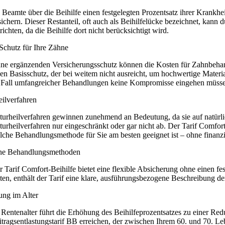
 Beamte über die Beihilfe einen festgelegten Prozentsatz ihrer Krankh
sichern. Dieser Restanteil, oft auch als Beihilfelücke bezeichnet, ka
richten, da die Beihilfe dort nicht berücksichtigt wird.
Schutz für Ihre Zähne
ne ergänzenden Versicherungsschutz können die Kosten für Zahnbehandlu
nen Basisschutz, der bei weitem nicht ausreicht, um hochwertige Material
 Fall umfangreicher Behandlungen keine Kompromisse eingehen müss
eilverfahren
turheilverfahren gewinnen zunehmend an Bedeutung, da sie auf natürl
turheilverfahren nur eingeschränkt oder gar nicht ab. Der Tarif Comfort
lche Behandlungsmethode für Sie am besten geeignet ist – ohne finanz
ne Behandlungsmethoden
r Tarif Comfort-Beihilfe bietet eine flexible Absicherung ohne einen fe
lten, enthält der Tarif eine klare, ausführungsbezogene Beschreibung de
ung im Alter
 Rentenalter führt die Erhöhung des Beihilfeprozentsatzes zu einer Re
itragsentlastungstarif BB erreichen, der zwischen Ihrem 60. und 70. L