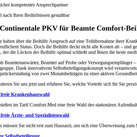
licher kompetenter Ansprechpartner
l nach Ihren Bedürfnissen gestaltbar
 Continentale PKV für Beamte Comfort-Beih
 haben über die Beihilfe Anspruch auf eine Teilübernahme ihrer Krank
ruflichem Status. Doch die Beihilfe deckt nicht alle Kosten ab – und 
, der die Lücken der Beihilfe optimal schließt und Ihnen die beste medi
ob Beamtenanwärter, Beamter auf Probe oder Versorgungsempfänger – Co
gruppe. Dank innovativem Selbstbeteiligungskonzept wird verantwortung
gsrückerstattung von zwei Monatsbeiträgen zu einer aktiven Gesundhei
tieren Sie uns jetzt und erfahren Sie, welche Vorteile sich für Sie per
freie Krankenhauswahl
nießen im Tarif Comfort-Med eine freie Wahl des stationären Aufenthalt
freie Ärzte- und Spezialistenwahl
s müssen Sie nicht erst zum Hausarzt, um sich eine Überweisung zum 
e Selbstbeteiligung