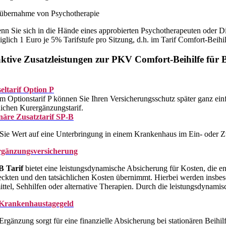
übernahme von Psychotherapie
nn Sie sich in die Hände eines approbierten Psychotherapeuten oder D
diglich 1 Euro je 5% Tarifstufe pro Sitzung, d.h. im Tarif Comfort-Beih
aktive Zusatzleistungen zur PKV Comfort-Beihilfe für
eltarif Option P
m Optionstarif P können Sie Ihren Versicherungsschutz später ganz ein
lichen Kurergänzungstarif.
näre Zusatztarif SP-B
ie Wert auf eine Unterbringung in einem Krankenhaus im Ein- oder Zwe
gänzungsversicherung
B Tarif
bietet eine leistungsdynamische Absicherung für Kosten, die e
ckten und den tatsächlichen Kosten übernimmt. Hierbei werden insbeson
ittel, Sehhilfen oder alternative Therapien. Durch die leistungsdynami
rankenhaustagegeld
Ergänzung sorgt für eine finanzielle Absicherung bei stationären Beihil