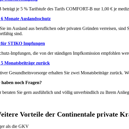
 beträgt je 5 % Tarifstufe des Tarifs COMFORT-B nur 1,00 € je medizin
u 6 Monate Auslandsschutz
ie im Ausland aus beruflichen oder privaten Gründen verreisen, sind Sie
ortfähig sind.
für STIKO Impfungen
chutz-Impfungen, die von der ständigen Impfkomission empfohlen werde
u 5 Monatsbeiträge zurück
tiver Gesundheitsvorsorge erhalten Sie zwei Monatsbeiträge zurück. We
e haben noch Fragen?
r beraten Sie gern ausführlich und völlig unverbindlich zu Ihrem Anlie
eitere Vorteile der Continentale private K
ger als die GKV