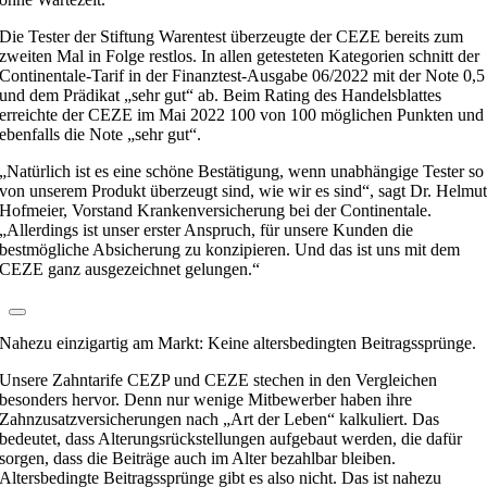
Die Tester der Stiftung Warentest überzeugte der CEZE bereits zum
zweiten Mal in Folge restlos. In allen getesteten Kategorien schnitt der
Continentale-Tarif in der Finanztest-Ausgabe 06/2022 mit der Note 0,5
und dem Prädikat „sehr gut“ ab. Beim Rating des Handelsblattes
erreichte der CEZE im Mai 2022 100 von 100 möglichen Punkten und
ebenfalls die Note „sehr gut“.
„Natürlich ist es eine schöne Bestätigung, wenn unabhängige Tester so
von unserem Produkt überzeugt sind, wie wir es sind“, sagt Dr. Helmu
Hofmeier, Vorstand Krankenversicherung bei der Continentale.
„Allerdings ist unser erster Anspruch, für unsere Kunden die
bestmögliche Absicherung zu konzipieren. Und das ist uns mit dem
CEZE ganz ausgezeichnet gelungen.“
Nahezu einzigartig am Markt: Keine altersbedingten Beitragssprünge.
Unsere Zahntarife CEZP und CEZE stechen in den Vergleichen
besonders hervor. Denn nur wenige Mitbewerber haben ihre
Zahnzusatzversicherungen nach „Art der Leben“ kalkuliert. Das
bedeutet, dass Alterungsrückstellungen aufgebaut werden, die dafür
sorgen, dass die Beiträge auch im Alter bezahlbar bleiben.
Altersbedingte Beitragssprünge gibt es also nicht. Das ist nahezu