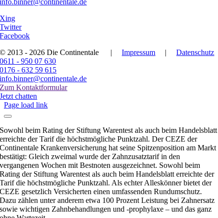
info.binner@continentale.de
Xing
Twitter
Facebook
© 2013 - 2026 Die Continentale
|
Impressum
|
Datenschutz
0611 - 950 07 630
0176 - 632 59 615
info.binner@continentale.de
Zum Kontaktformular
Jetzt chatten
Page load link
Sowohl beim Rating der Stiftung Warentest als auch beim Handelsblatt
erreichte der Tarif die höchstmögliche Punktzahl. Der CEZE der
Continentale Krankenversicherung hat seine Spitzenposition am Markt
bestätigt: Gleich zweimal wurde der Zahnzusatztarif in den
vergangenen Wochen mit Bestnoten ausgezeichnet. Sowohl beim
Rating der Stiftung Warentest als auch beim Handelsblatt erreichte der
Tarif die höchstmögliche Punktzahl. Als echter Alleskönner bietet der
CEZE gesetzlich Versicherten einen umfassenden Rundumschutz.
Dazu zählen unter anderem etwa 100 Prozent Leistung bei Zahnersatz
sowie wichtigen Zahnbehandlungen und -prophylaxe – und das ganz
ohne Wartezeit.