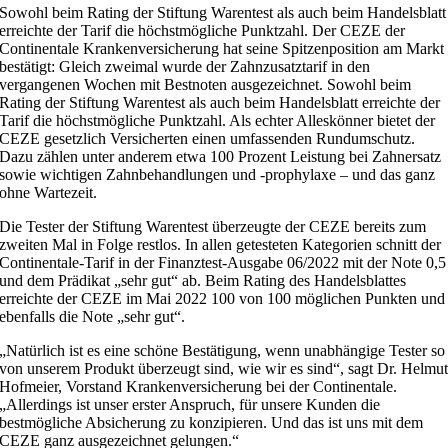
Sowohl beim Rating der Stiftung Warentest als auch beim Handelsblatt
erreichte der Tarif die höchstmögliche Punktzahl. Der CEZE der
Continentale Krankenversicherung hat seine Spitzenposition am Markt
bestätigt: Gleich zweimal wurde der Zahnzusatztarif in den
vergangenen Wochen mit Bestnoten ausgezeichnet. Sowohl beim
Rating der Stiftung Warentest als auch beim Handelsblatt erreichte der
Tarif die höchstmögliche Punktzahl. Als echter Alleskönner bietet der
CEZE gesetzlich Versicherten einen umfassenden Rundumschutz.
Dazu zählen unter anderem etwa 100 Prozent Leistung bei Zahnersatz
sowie wichtigen Zahnbehandlungen und -prophylaxe – und das ganz
ohne Wartezeit.
Die Tester der Stiftung Warentest überzeugte der CEZE bereits zum
zweiten Mal in Folge restlos. In allen getesteten Kategorien schnitt der
Continentale-Tarif in der Finanztest-Ausgabe 06/2022 mit der Note 0,5
und dem Prädikat „sehr gut“ ab. Beim Rating des Handelsblattes
erreichte der CEZE im Mai 2022 100 von 100 möglichen Punkten und
ebenfalls die Note „sehr gut“.
„Natürlich ist es eine schöne Bestätigung, wenn unabhängige Tester so
von unserem Produkt überzeugt sind, wie wir es sind“, sagt Dr. Helmu
Hofmeier, Vorstand Krankenversicherung bei der Continentale.
„Allerdings ist unser erster Anspruch, für unsere Kunden die
bestmögliche Absicherung zu konzipieren. Und das ist uns mit dem
CEZE ganz ausgezeichnet gelungen.“