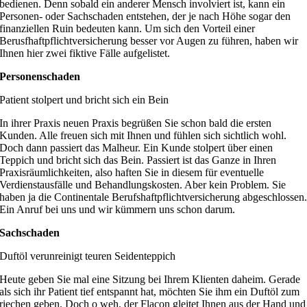
bedienen. Denn sobald ein anderer Mensch involviert ist, kann ein
Personen- oder Sachschaden entstehen, der je nach Höhe sogar den
finanziellen Ruin bedeuten kann. Um sich den Vorteil einer
Berusfhaftpflichtversicherung besser vor Augen zu führen, haben wir
Ihnen hier zwei fiktive Fälle aufgelistet.
Personenschaden
Patient stolpert und bricht sich ein Bein
In ihrer Praxis neuen Praxis begrüßen Sie schon bald die ersten
Kunden. Alle freuen sich mit Ihnen und fühlen sich sichtlich wohl.
Doch dann passiert das Malheur. Ein Kunde stolpert über einen
Teppich und bricht sich das Bein. Passiert ist das Ganze in Ihren
Praxisräumlichkeiten, also haften Sie in diesem für eventuelle
Verdienstausfälle und Behandlungskosten. Aber kein Problem. Sie
haben ja die Continentale Berufshaftpflichtversicherung abgeschlossen
Ein Anruf bei uns und wir kümmern uns schon darum.
Sachschaden
Duftöl verunreinigt teuren Seidenteppich
Heute geben Sie mal eine Sitzung bei Ihrem Klienten daheim. Gerade
als sich ihr Patient tief entspannt hat, möchten Sie ihm ein Duftöl zum
riechen geben. Doch o weh, der Flacon gleitet Ihnen aus der Hand und