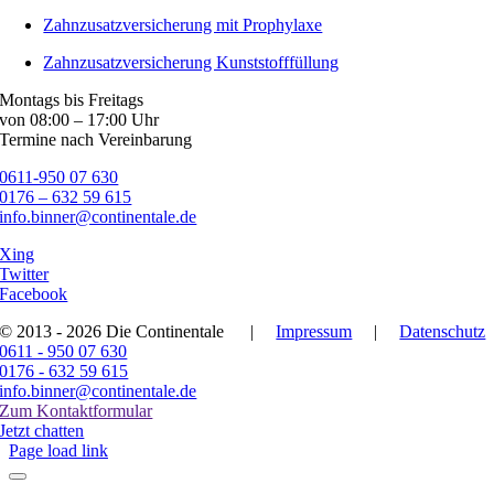
Zahnzusatzversicherung mit Prophylaxe
Zahnzusatzversicherung Kunststofffüllung
Montags bis Freitags
von 08:00 – 17:00 Uhr
Termine nach Vereinbarung
0611-950 07 630
0176 – 632 59 615
info.binner@continentale.de
Xing
Twitter
Facebook
© 2013 - 2026 Die Continentale
|
Impressum
|
Datenschutz
0611 - 950 07 630
0176 - 632 59 615
info.binner@continentale.de
Zum Kontaktformular
Jetzt chatten
Page load link