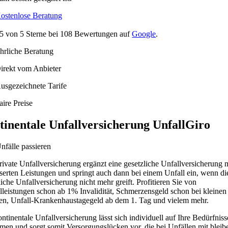
ostenlose Beratung
5
von
5
Sterne bei
108
Bewertungen auf
Google
.
hrliche Beratung
irekt vom Anbieter
usgezeichnete Tarife
aire Preise
tinentale Unfallversicherung UnfallGiro
nfälle passieren
rivate Unfallversicherung ergänzt eine gesetzliche Unfallversicherung 
serten Leistungen und springt auch dann bei einem Unfall ein, wenn di
liche Unfallversicherung nicht mehr greift. Profitieren Sie von
lleistungen schon ab 1% Invalidität, Schmerzensgeld schon bei kleinen
en, Unfall-Krankenhaustagegeld ab dem 1. Tag und vielem mehr.
ntinentale Unfallversicherung lässt sich individuell auf Ihre Bedürfniss
men und sorgt somit Versorgungslücken vor, die bei Unfällen mit blei