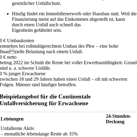
gesetzlicher Unfallschutz.
Häufig findet ein Immobilienerwerb oder Hausbau statt. Weil die
Finanzierung meist auf das Einkommen abgestellt ist, kann
durch einen Unfall auch schnell das
Eigenheim gefährdet sein.
0
€ Umbaukosten
entstehen bei rollstuhlgerechtem Umbau des Pkw – eine hohe
finanzielle Belastung nach einem Unfall.
0
€ netto
betrug 2022 im Schnitt die Rente bei voller Erwerbsunfähigkeit. Grund
sind u. a. schwere Unfälle.
0
% junger Erwachsene
zwischen 18 und 29 Jahren haben einen Unfall – oft mit schweren
Folgen. Männer sind häufiger betroffen.
Beispielangebot für die Continentale
Unfallversicherung für Erwachsene
24-Stunden-
Leistungen
Deckung
Unfallrente Aktiv
– monatliche lebenslange Rente ab 35%