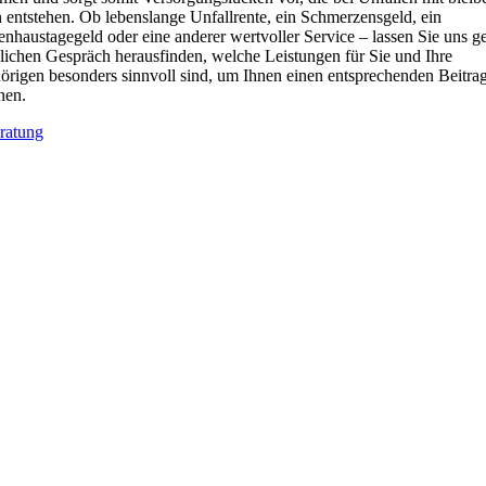
 entstehen. Ob lebenslange Unfallrente, ein Schmerzensgeld, ein
nhaustagegeld oder eine anderer wertvoller Service – lassen Sie uns g
lichen Gespräch herausfinden, welche Leistungen für Sie und Ihre
rigen besonders sinnvoll sind, um Ihnen einen entsprechenden Beitra
nen.
ratung