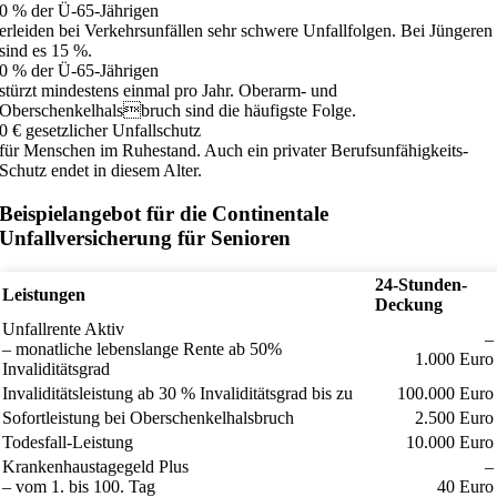
0
% der Ü-65-Jährigen
erleiden bei Verkehrsunfällen sehr schwere Unfallfolgen. Bei Jüngeren
sind es 15 %.
0
% der Ü-65-Jährigen
stürzt mindestens einmal pro Jahr. Oberarm- und
Oberschenkelhalsbruch sind die häufigste Folge.
0
€ gesetzlicher Unfallschutz
für Menschen im Ruhestand. Auch ein privater Berufsunfähigkeits-
Schutz endet in diesem Alter.
Beispielangebot für die Continentale
Unfallversicherung für Senioren
24-Stunden-
Leistungen
Deckung
Unfallrente Aktiv
–
– monatliche lebenslange Rente ab 50%
1.000 Euro
Invaliditätsgrad
Invaliditätsleistung ab 30 % Invaliditätsgrad bis zu
100.000 Euro
Sofortleistung bei Oberschenkelhalsbruch
2.500 Euro
Todesfall-Leistung
10.000 Euro
Krankenhaustagegeld Plus
–
– vom 1. bis 100. Tag
40 Euro