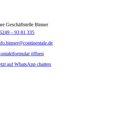
hre Geschäftstelle Binner
6249 – 93 81 335
nfo.binner@continentale.de
ontaktformular öffnen
etzt auf WhatsApp chatten