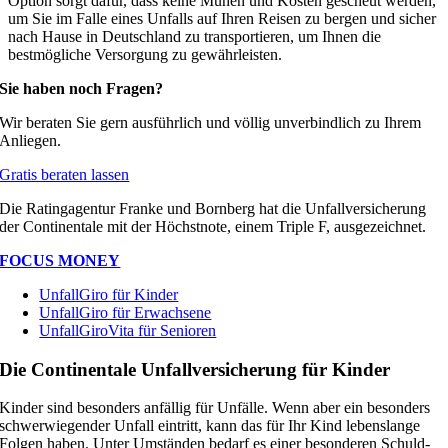
Option sorgt dafür, dass keine Mühen und Kosten gescheut werden,
um Sie im Falle eines Unfalls auf Ihren Reisen zu bergen und sicher
nach Hause in Deutschland zu transportieren, um Ihnen die
bestmögliche Versorgung zu gewährleisten.
Sie haben noch Fragen?
Wir beraten Sie gern ausführlich und völlig unverbindlich zu Ihrem
Anliegen.
Gratis beraten lassen
Die Ratingagentur Franke und Bornberg hat die Unfallversicherung
der Continentale mit der Höchstnote, einem Triple F, ausgezeichnet.
FOCUS MONEY
UnfallGiro für Kinder
UnfallGiro für Erwachsene
UnfallGiroVita für Senioren
Die Continentale Unfallversicherung für Kinder
Kinder sind besonders anfällig für Unfälle. Wenn aber ein besonders
schwerwiegender Unfall eintritt, kann das für Ihr Kind lebenslange
Folgen haben. Unter Umständen bedarf es einer besonderen Schuld-