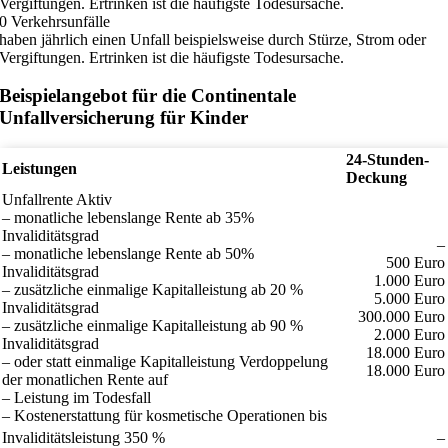
Vergiftungen. Ertrinken ist die häufigste Todesursache.
0
Verkehrsunfälle
haben jährlich einen Unfall beispielsweise durch Stürze, Strom oder
Vergiftungen. Ertrinken ist die häufigste Todesursache.
Beispielangebot für die Continentale
Unfallversicherung für Kinder
24-Stunden-
Leistungen
Deckung
Unfallrente Aktiv
– monatliche lebenslange Rente ab 35%
Invaliditätsgrad
–
– monatliche lebenslange Rente ab 50%
500 Euro
Invaliditätsgrad
1.000 Euro
– zusätzliche einmalige Kapitalleistung ab 20 %
5.000 Euro
Invaliditätsgrad
300.000 Euro
– zusätzliche einmalige Kapitalleistung ab 90 %
2.000 Euro
Invaliditätsgrad
18.000 Euro
– oder statt einmalige Kapitalleistung Verdoppelung
18.000 Euro
der monatlichen Rente auf
– Leistung im Todesfall
– Kostenerstattung für kosmetische Operationen bis
Invaliditätsleistung 350 %
–