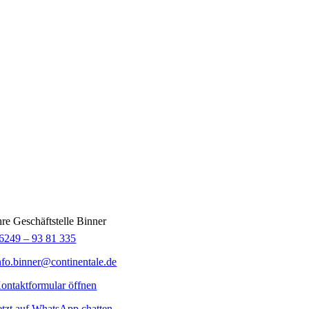
hre Geschäftstelle Binner
6249 – 93 81 335
nfo.binner@continentale.de
ontaktformular öffnen
etzt auf WhatsApp chatten