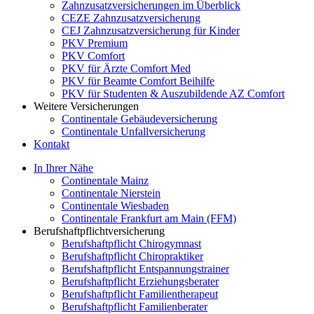
Zahnzusatzversicherungen im Überblick
CEZE Zahnzusatzversicherung
CEJ Zahnzusatzversicherung für Kinder
PKV Premium
PKV Comfort
PKV für Ärzte Comfort Med
PKV für Beamte Comfort Beihilfe
PKV für Studenten & Auszubildende AZ Comfort
Weitere Versicherungen
Continentale Gebäudeversicherung
Continentale Unfallversicherung
Kontakt
In Ihrer Nähe
Continentale Mainz
Continentale Nierstein
Continentale Wiesbaden
Continentale Frankfurt am Main (FFM)
Berufshaftpflichtversicherung
Berufshaftpflicht Chirogymnast
Berufshaftpflicht Chiropraktiker
Berufshaftpflicht Entspannungstrainer
Berufshaftpflicht Erziehungsberater
Berufshaftpflicht Familientherapeut
Berufshaftpflicht Familienberater