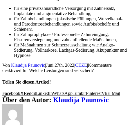
für eine privatzahnärztliche Versorgung mit Zahnersatz,
Implantate und augmentative Behandlung,
für Zahnbehandlungen (plastische Füllungen, Wurzelkanal-
und Parodontosebehandlungen sowie Aufbissbehelfe und
Schienen),
für Zahnprophylaxe / Professionelle Zahnreinigung,
Fissurenversiegelung und zahnaufhellende Maßnahmen,
für Maßnahmen zur Schmerzausschaltung wie Analgo-
Sedierung, Vollnarkose, Lachgas-Sedierung, Akupunktur und
Hypnose.
Von
Klaudija Paunovic
|
Juni 27th, 2022
|
CEZE
|
Kommentare
deaktiviert
für Welche Leistungen sind versichert?
Teilen Sie diesen Artikel!
Facebook
X
Reddit
LinkedIn
WhatsApp
Tumblr
Pinterest
Vk
E-Mail
Über den Autor:
Klaudija Paunovic