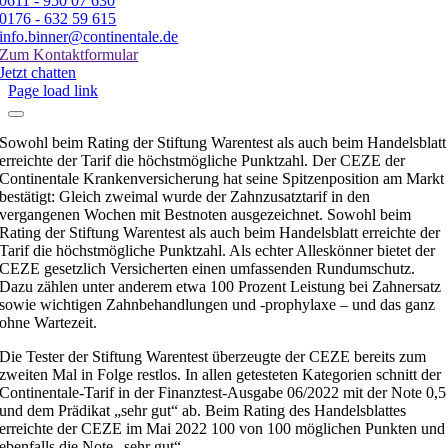
0611 - 950 07 630
0176 - 632 59 615
info.binner@continentale.de
Zum Kontaktformular
Jetzt chatten
Page load link
Sowohl beim Rating der Stiftung Warentest als auch beim Handelsblatt
erreichte der Tarif die höchstmögliche Punktzahl. Der CEZE der
Continentale Krankenversicherung hat seine Spitzenposition am Markt
bestätigt: Gleich zweimal wurde der Zahnzusatztarif in den
vergangenen Wochen mit Bestnoten ausgezeichnet. Sowohl beim
Rating der Stiftung Warentest als auch beim Handelsblatt erreichte der
Tarif die höchstmögliche Punktzahl. Als echter Alleskönner bietet der
CEZE gesetzlich Versicherten einen umfassenden Rundumschutz.
Dazu zählen unter anderem etwa 100 Prozent Leistung bei Zahnersatz
sowie wichtigen Zahnbehandlungen und -prophylaxe – und das ganz
ohne Wartezeit.
Die Tester der Stiftung Warentest überzeugte der CEZE bereits zum
zweiten Mal in Folge restlos. In allen getesteten Kategorien schnitt der
Continentale-Tarif in der Finanztest-Ausgabe 06/2022 mit der Note 0,5
und dem Prädikat „sehr gut“ ab. Beim Rating des Handelsblattes
erreichte der CEZE im Mai 2022 100 von 100 möglichen Punkten und
ebenfalls die Note „sehr gut“.