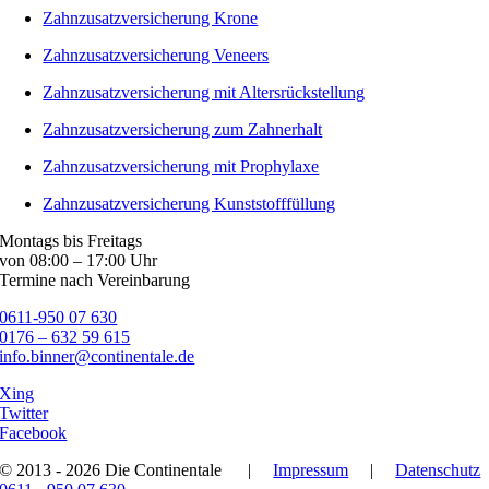
Zahnzusatzversicherung Krone
Zahnzusatzversicherung Veneers
Zahnzusatzversicherung mit Altersrückstellung
Zahnzusatzversicherung zum Zahnerhalt
Zahnzusatzversicherung mit Prophylaxe
Zahnzusatzversicherung Kunststofffüllung
Montags bis Freitags
von 08:00 – 17:00 Uhr
Termine nach Vereinbarung
0611-950 07 630
0176 – 632 59 615
info.binner@continentale.de
Xing
Twitter
Facebook
© 2013 - 2026 Die Continentale
|
Impressum
|
Datenschutz