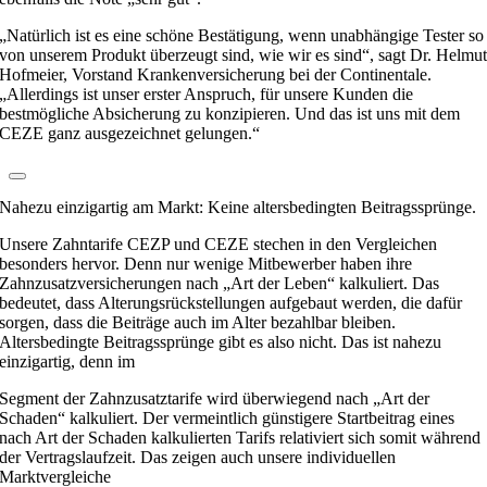
„Natürlich ist es eine schöne Bestätigung, wenn unabhängige Tester so
von unserem Produkt überzeugt sind, wie wir es sind“, sagt Dr. Helmu
Hofmeier, Vorstand Krankenversicherung bei der Continentale.
„Allerdings ist unser erster Anspruch, für unsere Kunden die
bestmögliche Absicherung zu konzipieren. Und das ist uns mit dem
CEZE ganz ausgezeichnet gelungen.“
Nahezu einzigartig am Markt: Keine altersbedingten Beitragssprünge.
Unsere Zahntarife CEZP und CEZE stechen in den Vergleichen
besonders hervor. Denn nur wenige Mitbewerber haben ihre
Zahnzusatzversicherungen nach „Art der Leben“ kalkuliert. Das
bedeutet, dass Alterungsrückstellungen aufgebaut werden, die dafür
sorgen, dass die Beiträge auch im Alter bezahlbar bleiben.
Altersbedingte Beitragssprünge gibt es also nicht. Das ist nahezu
einzigartig, denn im
Segment der Zahnzusatztarife wird überwiegend nach „Art der
Schaden“ kalkuliert. Der vermeintlich günstigere Startbeitrag eines
nach Art der Schaden kalkulierten Tarifs relativiert sich somit während
der Vertragslaufzeit. Das zeigen auch unsere individuellen
Marktvergleiche