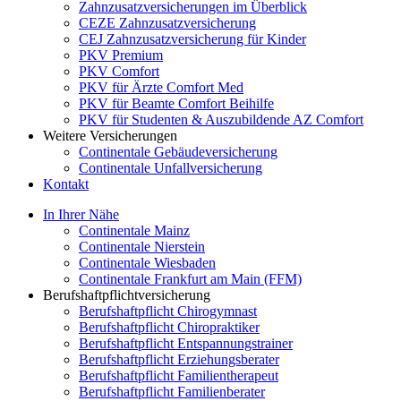
Zahnzusatzversicherungen im Überblick
CEZE Zahnzusatzversicherung
CEJ Zahnzusatzversicherung für Kinder
PKV Premium
PKV Comfort
PKV für Ärzte Comfort Med
PKV für Beamte Comfort Beihilfe
PKV für Studenten & Auszubildende AZ Comfort
Weitere Versicherungen
Continentale Gebäudeversicherung
Continentale Unfallversicherung
Kontakt
In Ihrer Nähe
Continentale Mainz
Continentale Nierstein
Continentale Wiesbaden
Continentale Frankfurt am Main (FFM)
Berufshaftpflichtversicherung
Berufshaftpflicht Chirogymnast
Berufshaftpflicht Chiropraktiker
Berufshaftpflicht Entspannungstrainer
Berufshaftpflicht Erziehungsberater
Berufshaftpflicht Familientherapeut
Berufshaftpflicht Familienberater