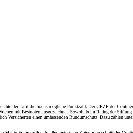
reichte der Tarif die höchstmögliche Punktzahl. Der CEZE der Contine
ochen mit Bestnoten ausgezeichnet. Sowohl beim Rating der Stiftung Wa
zlich Versicherten einen umfassenden Rundumschutz. Dazu zählen unte
 Mal in Folge restlos. In allen getesteten Kategorien schnitt der Cont