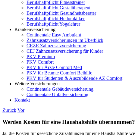
Berufshaftpflicht Fitnesstrainer
Berufshaftpflicht Gestalttherapeut
Berufshaftpflicht Gesundheitsberater
Berufshaftpflicht Heilpraktiker
Berufshaftpflicht Yogalehrer
Krankenversicherung
Continentale Easy Ambulant
Zahnzusatzversicherungen im Überblick
CEZE Zahnzusatzversicherung
CEJ Zahnzusatzversicherung für Kinder
PKV Premium
PKV Comfort
PKV für Ärzte Comfort Med
PKV für Beamte Comfort Beihilfe
PKV für Studenten & Auszubildende AZ Comfort
Weitere Versicherungen
Continentale Gebäudeversicherung
Continentale Unfallversicherung
Kontakt
Zurück
Vor
Werden Kosten für eine Haushaltshilfe übernommen?
Ja, die Kosten für gesetzliche Zuzahlungen für eine Haushaltshilfe