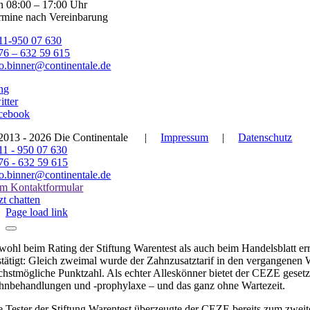
n 08:00 – 17:00 Uhr
rmine nach Vereinbarung
11-950 07 630
76 – 632 59 615
fo.binner@continentale.de
ng
itter
cebook
2013 - 2026 Die Continentale
|
Impressum
|
Datenschutz
11 - 950 07 630
76 - 632 59 615
fo.binner@continentale.de
m Kontaktformular
zt chatten
Page load link
wohl beim Rating der Stiftung Warentest als auch beim Handelsblatt er
stätigt: Gleich zweimal wurde der Zahnzusatztarif in den vergangenen W
chstmögliche Punktzahl. Als echter Alleskönner bietet der CEZE geset
hnbehandlungen und -prophylaxe – und das ganz ohne Wartezeit.
e Tester der Stiftung Warentest überzeugte der CEZE bereits zum zweiten