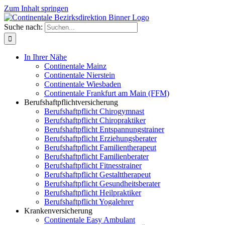
Zum Inhalt springen
Suche nach:
In Ihrer Nähe
Continentale Mainz
Continentale Nierstein
Continentale Wiesbaden
Continentale Frankfurt am Main (FFM)
Berufshaftpflichtversicherung
Berufshaftpflicht Chirogymnast
Berufshaftpflicht Chiropraktiker
Berufshaftpflicht Entspannungstrainer
Berufshaftpflicht Erziehungsberater
Berufshaftpflicht Familientherapeut
Berufshaftpflicht Familienberater
Berufshaftpflicht Fitnesstrainer
Berufshaftpflicht Gestalttherapeut
Berufshaftpflicht Gesundheitsberater
Berufshaftpflicht Heilpraktiker
Berufshaftpflicht Yogalehrer
Krankenversicherung
Continentale Easy Ambulant