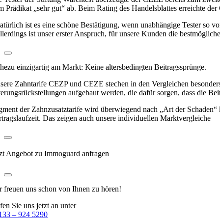
m Prädikat „sehr gut“ ab. Beim Rating des Handelsblattes erreichte d
atürlich ist es eine schöne Bestätigung, wenn unabhängige Tester so v
llerdings ist unser erster Anspruch, für unsere Kunden die bestmögli
hezu einzigartig am Markt: Keine altersbedingten Beitragssprünge.
sere Zahntarife CEZP und CEZE stechen in den Vergleichen besonders 
terungsrückstellungen aufgebaut werden, die dafür sorgen, dass die Beit
gment der Zahnzusatztarife wird überwiegend nach „Art der Schaden“ kalk
rtragslaufzeit. Das zeigen auch unsere individuellen Marktvergleiche
tzt Angebot zu Immoguard anfragen
r freuen uns schon
von Ihnen zu hören!
fen Sie uns jetzt an unter
133 – 924 5290