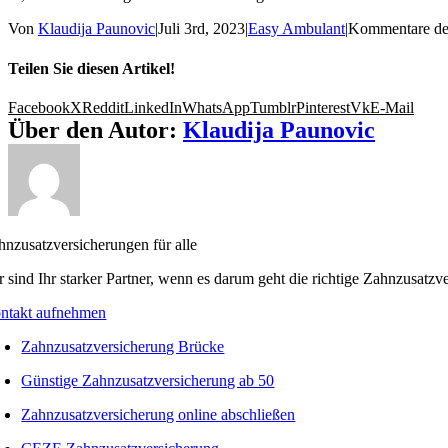
Von
Klaudija Paunovic
|
Juli 3rd, 2023
|
Easy Ambulant
|
Kommentare dea
Teilen Sie diesen Artikel!
Facebook
X
Reddit
LinkedIn
WhatsApp
Tumblr
Pinterest
Vk
E-Mail
Über den Autor:
Klaudija Paunovic
hnzusatzversicherungen für alle
r sind Ihr starker Partner, wenn es darum geht die richtige Zahnzusatzv
ntakt aufnehmen
Zahnzusatzversicherung Brücke
Günstige Zahnzusatzversicherung ab 50
Zahnzusatzversicherung online abschließen