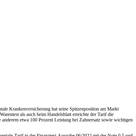
ntale Krankenversicherung hat seine Spitzenposition am Markt
rentest als auch beim Handelsblatt erreichte der Tarif die
r anderem etwa 100 Prozent Leistung bei Zahnersatz sowie wichtigen
inentale-Tarif in der Finanztest-Ausgabe 06/2022 mit der Note 0,5 und