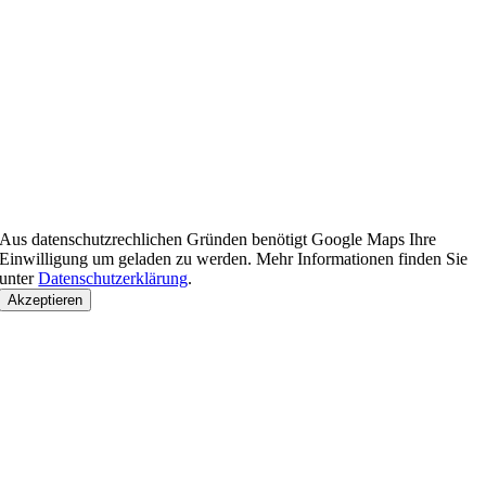
Aus datenschutzrechlichen Gründen benötigt Google Maps Ihre
Einwilligung um geladen zu werden. Mehr Informationen finden Sie
unter
Datenschutzerklärung
.
Akzeptieren