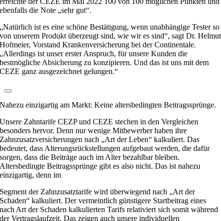
erreichte der CEZE im Mai 2022 100 von 100 möglichen Punkten und
ebenfalls die Note „sehr gut“.
„Natürlich ist es eine schöne Bestätigung, wenn unabhängige Tester so
von unserem Produkt überzeugt sind, wie wir es sind“, sagt Dr. Helmu
Hofmeier, Vorstand Krankenversicherung bei der Continentale.
„Allerdings ist unser erster Anspruch, für unsere Kunden die
bestmögliche Absicherung zu konzipieren. Und das ist uns mit dem
CEZE ganz ausgezeichnet gelungen.“
Nahezu einzigartig am Markt: Keine altersbedingten Beitragssprünge.
Unsere Zahntarife CEZP und CEZE stechen in den Vergleichen
besonders hervor. Denn nur wenige Mitbewerber haben ihre
Zahnzusatzversicherungen nach „Art der Leben“ kalkuliert. Das
bedeutet, dass Alterungsrückstellungen aufgebaut werden, die dafür
sorgen, dass die Beiträge auch im Alter bezahlbar bleiben.
Altersbedingte Beitragssprünge gibt es also nicht. Das ist nahezu
einzigartig, denn im
Segment der Zahnzusatztarife wird überwiegend nach „Art der
Schaden“ kalkuliert. Der vermeintlich günstigere Startbeitrag eines
nach Art der Schaden kalkulierten Tarifs relativiert sich somit während
der Vertragslaufzeit. Das zeigen auch unsere individuellen