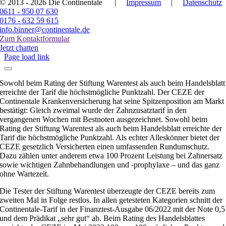
© 2013 - 2026 Die Continentale
|
Impressum
|
Datenschutz
0611 - 950 07 630
0176 - 632 59 615
info.binner@continentale.de
Zum Kontaktformular
Jetzt chatten
Page load link
Sowohl beim Rating der Stiftung Warentest als auch beim Handelsblatt
erreichte der Tarif die höchstmögliche Punktzahl. Der CEZE der
Continentale Krankenversicherung hat seine Spitzenposition am Markt
bestätigt: Gleich zweimal wurde der Zahnzusatztarif in den
vergangenen Wochen mit Bestnoten ausgezeichnet. Sowohl beim
Rating der Stiftung Warentest als auch beim Handelsblatt erreichte der
Tarif die höchstmögliche Punktzahl. Als echter Alleskönner bietet der
CEZE gesetzlich Versicherten einen umfassenden Rundumschutz.
Dazu zählen unter anderem etwa 100 Prozent Leistung bei Zahnersatz
sowie wichtigen Zahnbehandlungen und -prophylaxe – und das ganz
ohne Wartezeit.
Die Tester der Stiftung Warentest überzeugte der CEZE bereits zum
zweiten Mal in Folge restlos. In allen getesteten Kategorien schnitt der
Continentale-Tarif in der Finanztest-Ausgabe 06/2022 mit der Note 0,5
und dem Prädikat „sehr gut“ ab. Beim Rating des Handelsblattes