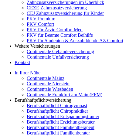
Zahnzusatzversicherungen im Überblick
CEZE Zahnzusatzversicherung
CEJ Zahnzusatzversicherung für Kinder
PKV Premium
PKV Comfort
PKV für Ärzte Comfort Med
PKV für Beamte Comfort Beihilfe
PKV für Studenten & Auszubildende AZ Comfort
Weitere Versicherungen
Continentale Gebäudeversicherung
Continentale Unfallversicherung
Kontakt
In Ihrer Nähe
Continentale Mainz
Continentale Nierstein
Continentale Wiesbaden
Continentale Frankfurt am Main (FFM)
Berufshaftpflichtversicherung
Berufshaftpflicht Chirogymnast
Berufshaftpflicht Chiropraktiker
Berufshaftpflicht Entspannungstrainer
Berufshaftpflicht Erziehungsberater
Berufshaftpflicht Familientherapeut
Berufshaftpflicht Familienberater