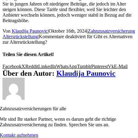
Sie in jungen Jahren oft niedrigere Beiträge, die jedoch im Alter
steigen können. Diese Tarife sind flexibler, weil Sie leichter den
Anbieter wechseln können, jedoch weniger stabil in Bezug auf die
Beitragshöhe.
Von
Klaudija Paunovic
|
Oktober 16th, 2024
|
Zahnzusatzversicherung
Altersrückstellung
|
Kommentare deaktiviert
für Gibt es Alternativen
zur Altersrückstellung?
Teilen Sie diesen Artikel!
Facebook
X
Reddit
LinkedIn
WhatsApp
Tumblr
Pinterest
Vk
E-Mail
Über den Autor:
Klaudija Paunovic
Zahnzusatzversicherungen für alle
Wir sind Ihr starker Partner, wenn es darum geht die richtige
Zahnzusatzversicherung zu finden. Sprechen Sie uns an.
Kontakt aufnehmen