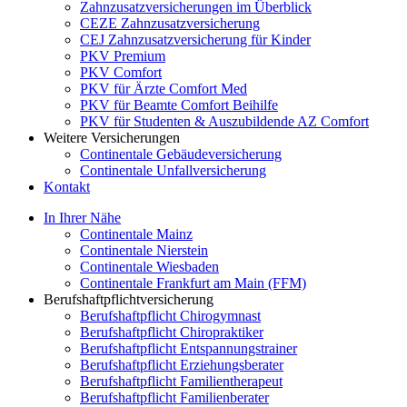
Zahnzusatzversicherungen im Überblick
CEZE Zahnzusatzversicherung
CEJ Zahnzusatzversicherung für Kinder
PKV Premium
PKV Comfort
PKV für Ärzte Comfort Med
PKV für Beamte Comfort Beihilfe
PKV für Studenten & Auszubildende AZ Comfort
Weitere Versicherungen
Continentale Gebäudeversicherung
Continentale Unfallversicherung
Kontakt
In Ihrer Nähe
Continentale Mainz
Continentale Nierstein
Continentale Wiesbaden
Continentale Frankfurt am Main (FFM)
Berufshaftpflichtversicherung
Berufshaftpflicht Chirogymnast
Berufshaftpflicht Chiropraktiker
Berufshaftpflicht Entspannungstrainer
Berufshaftpflicht Erziehungsberater
Berufshaftpflicht Familientherapeut
Berufshaftpflicht Familienberater