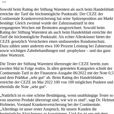
Sowohl beim Rating der Stiftung Warentest als auch beim Handelsblatt
erreichte der Tarif die höchstmögliche Punktzahl. Der CEZE der
Continentale Krankenversicherung hat seine Spitzenposition am Markt
bestätigt: Gleich zweimal wurde der Zahnzusatztarif in den
vergangenen Wochen mit Bestnoten ausgezeichnet. Sowohl beim
Rating der Stiftung Warentest als auch beim Handelsblatt erreichte der
Tarif die höchstmögliche Punktzahl. Als echter Alleskönner bietet der
CEZE gesetzlich Versicherten einen umfassenden Rundumschutz.
Dazu zählen unter anderem etwa 100 Prozent Leistung bei Zahnersatz
sowie wichtigen Zahnbehandlungen und -prophylaxe – und das ganz
ohne Wartezeit.
Die Tester der Stiftung Warentest überzeugte der CEZE bereits zum
zweiten Mal in Folge restlos. In allen getesteten Kategorien schnitt der
Continentale-Tarif in der Finanztest-Ausgabe 06/2022 mit der Note 0,5
und dem Prädikat „sehr gut“ ab. Beim Rating des Handelsblattes
erreichte der CEZE im Mai 2022 100 von 100 möglichen Punkten und
ebenfalls die Note „sehr gut“.
„Natürlich ist es eine schöne Bestätigung, wenn unabhängige Tester so
von unserem Produkt überzeugt sind, wie wir es sind“, sagt Dr. Helmu
Hofmeier, Vorstand Krankenversicherung bei der Continentale.
„Allerdings ist unser erster Anspruch, für unsere Kunden die
bestmögliche Absicherung zu konzipieren. Und das ist uns mit dem