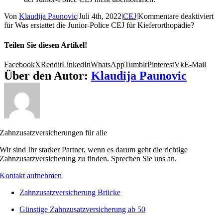
Von
Klaudija Paunovic
|
Juli 4th, 2022
|
CEJ
|
Kommentare deaktiviert
für Was erstattet die Junior-Police CEJ für Kieferorthopädie?
Teilen Sie diesen Artikel!
Facebook
X
Reddit
LinkedIn
WhatsApp
Tumblr
Pinterest
Vk
E-Mail
Über den Autor:
Klaudija Paunovic
Zahnzusatzversicherungen für alle
Wir sind Ihr starker Partner, wenn es darum geht die richtige
Zahnzusatzversicherung zu finden. Sprechen Sie uns an.
Kontakt aufnehmen
Zahnzusatzversicherung Brücke
Günstige Zahnzusatzversicherung ab 50