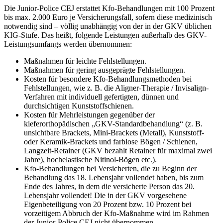
Die Junior-Police CEJ erstattet Kfo-Behandlungen mit 100 Prozent
bis max. 2.000 Euro je Versicherungsfall, sofern diese
medizinisch
notwendig sind – völlig unabhängig von der in der GKV üblichen
KIG-Stufe. Das heißt, folgende Leistungen
außerhalb des GKV-
Leistungsumfangs werden übernommen:
Maßnahmen für leichte Fehlstellungen.
Maßnahmen für gering ausgeprägte Fehlstellungen.
Kosten für besondere Kfo-Behandlungsmethoden bei
Fehlstellungen, wie z. B. die Aligner-Therapie / Invisalign-
Verfahren
mit individuell gefertigten, dünnen und
durchsichtigen Kunststoffschienen.
Kosten für Mehrleistungen gegenüber der
kieferorthopädischen „GKV-Standardbehandlung“ (z. B.
unsichtbare Brackets,
Mini-Brackets (Metall), Kunststoff-
oder Keramik-Brackets und farblose Bögen / Schienen,
Langzeit-Retainer (GKV be
zahlt Retainer für maximal zwei
Jahre), hochelastische Nitinol-Bögen etc.).
Kfo-Behandlungen bei Versicherten, die zu Beginn der
Behandlung das 18. Lebensjahr vollendet haben, bis zum
Ende des
Jahres, in dem die versicherte Person das 20.
Lebensjahr vollendet!
Die in der GKV vorgesehene
Eigenbeteiligung von 20 Prozent bzw. 10 Prozent bei
vorzeitigem Abbruch der Kfo-Maßnahme
wird im Rahmen
der Junior-Police CEJ nicht übernommen.