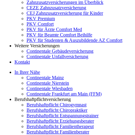
Zahnzusatzversicherungen im Überblick
CEZE Zahnzusatzversicherung
CEJ Zahnzusatzversicherung für Kinder
PKV Premium
PKV Comfort
PKV für Ärzte Comfort Med
PKV für Beamte Comfort Beihilfe
PKV für Studenten & Auszubildende AZ Comfort
Weitere Versicherungen
Continentale Gebäudeversicherung
Continentale Unfallversicherung
Kontakt
In Ihrer Nähe
Continentale Mainz
Continentale Nierstein
Continentale Wiesbaden
Continentale Frankfurt am Main (FFM)
Berufshaftpflichtversicherung
Berufshaftpflicht Chirogymnast
Berufshaftpflicht Chiropraktiker
Berufshaftpflicht Entspannungstrainer
Berufshaftpflicht Erziehungsberater
Berufshaftpflicht Familientherapeut
Berufshaftpflicht Familienberater