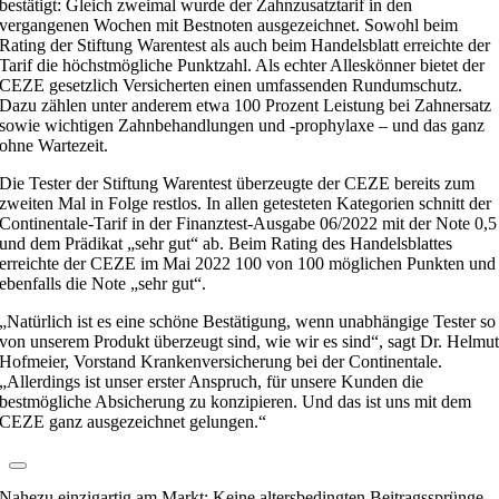
bestätigt: Gleich zweimal wurde der Zahnzusatztarif in den
vergangenen Wochen mit Bestnoten ausgezeichnet. Sowohl beim
Rating der Stiftung Warentest als auch beim Handelsblatt erreichte der
Tarif die höchstmögliche Punktzahl. Als echter Alleskönner bietet der
CEZE gesetzlich Versicherten einen umfassenden Rundumschutz.
Dazu zählen unter anderem etwa 100 Prozent Leistung bei Zahnersatz
sowie wichtigen Zahnbehandlungen und -prophylaxe – und das ganz
ohne Wartezeit.
Die Tester der Stiftung Warentest überzeugte der CEZE bereits zum
zweiten Mal in Folge restlos. In allen getesteten Kategorien schnitt der
Continentale-Tarif in der Finanztest-Ausgabe 06/2022 mit der Note 0,5
und dem Prädikat „sehr gut“ ab. Beim Rating des Handelsblattes
erreichte der CEZE im Mai 2022 100 von 100 möglichen Punkten und
ebenfalls die Note „sehr gut“.
„Natürlich ist es eine schöne Bestätigung, wenn unabhängige Tester so
von unserem Produkt überzeugt sind, wie wir es sind“, sagt Dr. Helmu
Hofmeier, Vorstand Krankenversicherung bei der Continentale.
„Allerdings ist unser erster Anspruch, für unsere Kunden die
bestmögliche Absicherung zu konzipieren. Und das ist uns mit dem
CEZE ganz ausgezeichnet gelungen.“
Nahezu einzigartig am Markt: Keine altersbedingten Beitragssprünge.