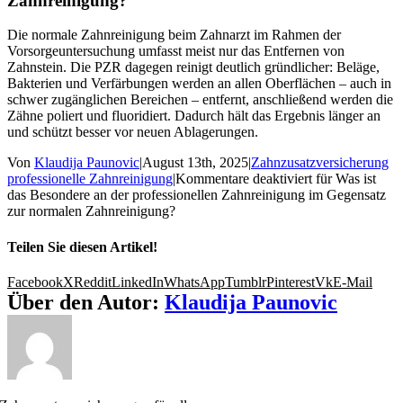
Zahnreinigung?
Die normale Zahnreinigung beim Zahnarzt im Rahmen der
Vorsorgeuntersuchung umfasst meist nur das Entfernen von
Zahnstein. Die PZR dagegen reinigt deutlich gründlicher: Beläge,
Bakterien und Verfärbungen werden an allen Oberflächen – auch in
schwer zugänglichen Bereichen – entfernt, anschließend werden die
Zähne poliert und fluoridiert. Dadurch hält das Ergebnis länger an
und schützt besser vor neuen Ablagerungen.
Von
Klaudija Paunovic
|
August 13th, 2025
|
Zahnzusatzversicherung
professionelle Zahnreinigung
|
Kommentare deaktiviert
für Was ist
das Besondere an der professionellen Zahnreinigung im Gegensatz
zur normalen Zahnreinigung?
Teilen Sie diesen Artikel!
Facebook
X
Reddit
LinkedIn
WhatsApp
Tumblr
Pinterest
Vk
E-Mail
Über den Autor:
Klaudija Paunovic