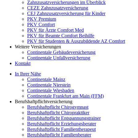
Zahnzusatzversicherungen im Überblick
CEZE Zahnzusatzversicherung
CEJ Zahnzusatzversicherung für Kinder
PKV Premium
PKV Comfort
PKV für Ärzte Comfort Med
PKV für Beamte Comfort Beihilfe
PKV für Studenten & Auszubildende AZ Comfort
Weitere Versicherungen
Continentale Gebäudeversicherung
Continentale Unfallversicherung
Kontakt
In Ihrer Nähe
Continentale Mainz
Continentale Nierstein
Continentale Wiesbaden
Continentale Frankfurt am Main (FFM)
Berufshaftpflichtversicherung
Berufshaftpflicht Chirogymnast
Berufshaftpflicht Chiropraktiker
Berufshaftpflicht Entspannungstrainer
Berufshaftpflicht Erziehungsberater
Berufshaftpflicht Familientherapeut
Berufshaftpflicht Familienberater