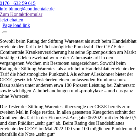
0176 - 632 59 615
info.binner@continentale.de
Zum Kontaktformular
Jetzt chatten
Page load link
Sowohl beim Rating der Stiftung Warentest als auch beim Handelsblatt
erreichte der Tarif die höchstmögliche Punktzahl. Der CEZE der
Continentale Krankenversicherung hat seine Spitzenposition am Markt
bestätigt: Gleich zweimal wurde der Zahnzusatztarif in den
vergangenen Wochen mit Bestnoten ausgezeichnet. Sowohl beim
Rating der Stiftung Warentest als auch beim Handelsblatt erreichte der
Tarif die höchstmögliche Punktzahl. Als echter Alleskönner bietet der
CEZE gesetzlich Versicherten einen umfassenden Rundumschutz.
Dazu zählen unter anderem etwa 100 Prozent Leistung bei Zahnersatz
sowie wichtigen Zahnbehandlungen und -prophylaxe – und das ganz
ohne Wartezeit.
Die Tester der Stiftung Warentest überzeugte der CEZE bereits zum
zweiten Mal in Folge restlos. In allen getesteten Kategorien schnitt der
Continentale-Tarif in der Finanztest-Ausgabe 06/2022 mit der Note 0,5
und dem Prädikat „sehr gut“ ab. Beim Rating des Handelsblattes
erreichte der CEZE im Mai 2022 100 von 100 möglichen Punkten und
ebenfalls die Note „sehr gut“.