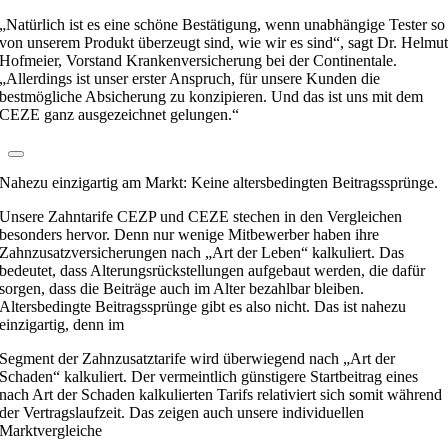
„Natürlich ist es eine schöne Bestätigung, wenn unabhängige Tester so
von unserem Produkt überzeugt sind, wie wir es sind“, sagt Dr. Helmu
Hofmeier, Vorstand Krankenversicherung bei der Continentale.
„Allerdings ist unser erster Anspruch, für unsere Kunden die
bestmögliche Absicherung zu konzipieren. Und das ist uns mit dem
CEZE ganz ausgezeichnet gelungen.“
Nahezu einzigartig am Markt: Keine altersbedingten Beitragssprünge.
Unsere Zahntarife CEZP und CEZE stechen in den Vergleichen
besonders hervor. Denn nur wenige Mitbewerber haben ihre
Zahnzusatzversicherungen nach „Art der Leben“ kalkuliert. Das
bedeutet, dass Alterungsrückstellungen aufgebaut werden, die dafür
sorgen, dass die Beiträge auch im Alter bezahlbar bleiben.
Altersbedingte Beitragssprünge gibt es also nicht. Das ist nahezu
einzigartig, denn im
Segment der Zahnzusatztarife wird überwiegend nach „Art der
Schaden“ kalkuliert. Der vermeintlich günstigere Startbeitrag eines
nach Art der Schaden kalkulierten Tarifs relativiert sich somit während
der Vertragslaufzeit. Das zeigen auch unsere individuellen
Marktvergleiche