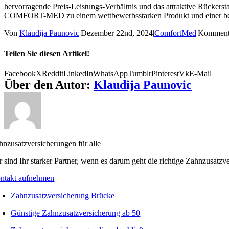
hervorragende Preis-Leistungs-Verhältnis und das attraktive Rückers
COMFORT-MED zu einem wettbewerbsstarken Produkt und einer besond
Von
Klaudija Paunovic
|
Dezember 22nd, 2024
|
ComfortMed
|
Kommenta
Teilen Sie diesen Artikel!
Facebook
X
Reddit
LinkedIn
WhatsApp
Tumblr
Pinterest
Vk
E-Mail
Über den Autor:
Klaudija Paunovic
hnzusatzversicherungen für alle
r sind Ihr starker Partner, wenn es darum geht die richtige Zahnzusatzv
ntakt aufnehmen
Zahnzusatzversicherung Brücke
Günstige Zahnzusatzversicherung ab 50