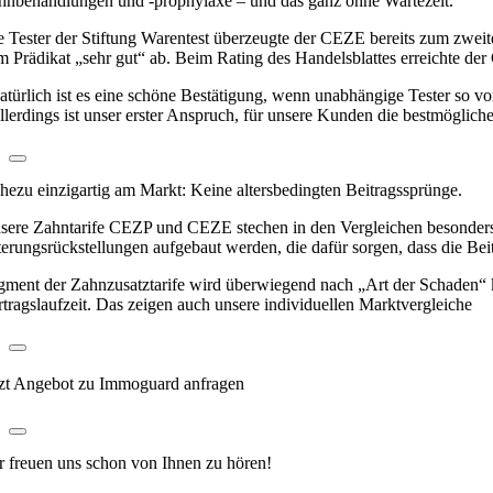
hnbehandlungen und -prophylaxe – und das ganz ohne Wartezeit.
e Tester der Stiftung Warentest überzeugte der CEZE bereits zum zweiten
m Prädikat „sehr gut“ ab. Beim Rating des Handelsblattes erreichte d
atürlich ist es eine schöne Bestätigung, wenn unabhängige Tester so v
llerdings ist unser erster Anspruch, für unsere Kunden die bestmögli
hezu einzigartig am Markt: Keine altersbedingten Beitragssprünge.
sere Zahntarife CEZP und CEZE stechen in den Vergleichen besonders 
terungsrückstellungen aufgebaut werden, die dafür sorgen, dass die Beit
gment der Zahnzusatztarife wird überwiegend nach „Art der Schaden“ kalk
rtragslaufzeit. Das zeigen auch unsere individuellen Marktvergleiche
tzt Angebot zu Immoguard anfragen
r freuen uns schon
von Ihnen zu hören!