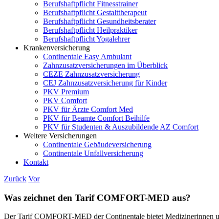
Berufshaftpflicht Fitnesstrainer
Berufshaftpflicht Gestalttherapeut
Berufshaftpflicht Gesundheitsberater
Berufshaftpflicht Heilpraktiker
Berufshaftpflicht Yogalehrer
Krankenversicherung
Continentale Easy Ambulant
Zahnzusatzversicherungen im Überblick
CEZE Zahnzusatzversicherung
CEJ Zahnzusatzversicherung für Kinder
PKV Premium
PKV Comfort
PKV für Ärzte Comfort Med
PKV für Beamte Comfort Beihilfe
PKV für Studenten & Auszubildende AZ Comfort
Weitere Versicherungen
Continentale Gebäudeversicherung
Continentale Unfallversicherung
Kontakt
Zurück
Vor
Was zeichnet den Tarif COMFORT-MED aus?
Der Tarif COMFORT-MED der Continentale bietet Medizinerinnen und M