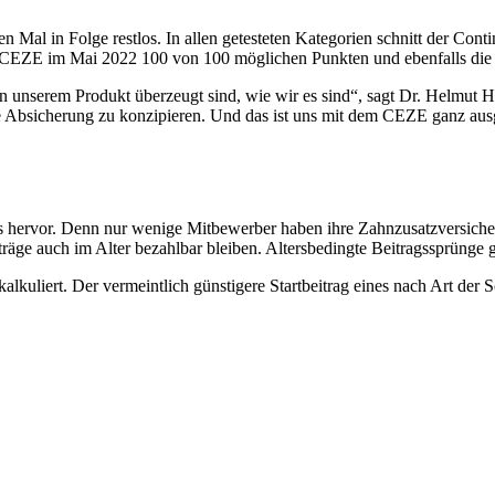
 Mal in Folge restlos. In allen getesteten Kategorien schnitt der Cont
er CEZE im Mai 2022 100 von 100 möglichen Punkten und ebenfalls die 
on unserem Produkt überzeugt sind, wie wir es sind“, sagt Dr. Helmut 
che Absicherung zu konzipieren. Und das ist uns mit dem CEZE ganz au
hervor. Denn nur wenige Mitbewerber haben ihre Zahnzusatzversicheru
räge auch im Alter bezahlbar bleiben. Altersbedingte Beitragssprünge gi
uliert. Der vermeintlich günstigere Startbeitrag eines nach Art der Sc