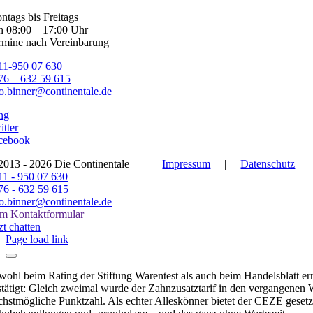
ntags bis Freitags
n 08:00 – 17:00 Uhr
rmine nach Vereinbarung
11-950 07 630
76 – 632 59 615
fo.binner@continentale.de
ng
itter
cebook
2013 - 2026 Die Continentale
|
Impressum
|
Datenschutz
11 - 950 07 630
76 - 632 59 615
fo.binner@continentale.de
m Kontaktformular
zt chatten
Page load link
wohl beim Rating der Stiftung Warentest als auch beim Handelsblatt er
stätigt: Gleich zweimal wurde der Zahnzusatztarif in den vergangenen W
chstmögliche Punktzahl. Als echter Alleskönner bietet der CEZE geset