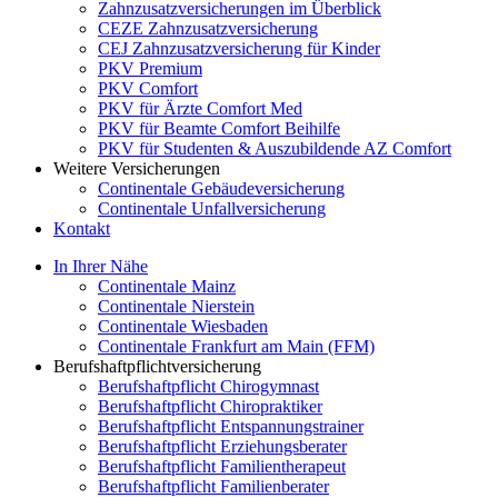
Zahnzusatzversicherungen im Überblick
CEZE Zahnzusatzversicherung
CEJ Zahnzusatzversicherung für Kinder
PKV Premium
PKV Comfort
PKV für Ärzte Comfort Med
PKV für Beamte Comfort Beihilfe
PKV für Studenten & Auszubildende AZ Comfort
Weitere Versicherungen
Continentale Gebäudeversicherung
Continentale Unfallversicherung
Kontakt
In Ihrer Nähe
Continentale Mainz
Continentale Nierstein
Continentale Wiesbaden
Continentale Frankfurt am Main (FFM)
Berufshaftpflichtversicherung
Berufshaftpflicht Chirogymnast
Berufshaftpflicht Chiropraktiker
Berufshaftpflicht Entspannungstrainer
Berufshaftpflicht Erziehungsberater
Berufshaftpflicht Familientherapeut
Berufshaftpflicht Familienberater