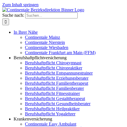
Zum Inhalt springen
Suche nach:
In Ihrer Nähe
Continentale Mainz
Continentale Nierstein
Continentale Wiesbaden
Continentale Frankfurt am Main (FFM)
Berufshaftpflichtversicherung
Berufshaftpflicht Chirogymnast
Berufshaftpflicht Chiropraktiker
Berufshaftpflicht Entspannungstrainer
Berufshaftpflicht Erziehungsberater
Berufshaftpflicht Familientherapeut
Berufshaftpflicht Familienberater
Berufshaftpflicht Fitnesstrainer
Berufshaftpflicht Gestalttherapeut
Berufshaftpflicht Gesundheitsberater
Berufshaftpflicht Heilpraktiker
Berufshaftpflicht Yogalehrer
Krankenversicherung
Continentale Easy Ambulant