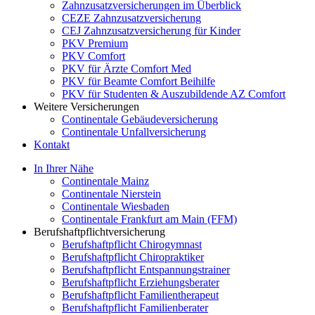
Zahnzusatzversicherungen im Überblick
CEZE Zahnzusatzversicherung
CEJ Zahnzusatzversicherung für Kinder
PKV Premium
PKV Comfort
PKV für Ärzte Comfort Med
PKV für Beamte Comfort Beihilfe
PKV für Studenten & Auszubildende AZ Comfort
Weitere Versicherungen
Continentale Gebäudeversicherung
Continentale Unfallversicherung
Kontakt
In Ihrer Nähe
Continentale Mainz
Continentale Nierstein
Continentale Wiesbaden
Continentale Frankfurt am Main (FFM)
Berufshaftpflichtversicherung
Berufshaftpflicht Chirogymnast
Berufshaftpflicht Chiropraktiker
Berufshaftpflicht Entspannungstrainer
Berufshaftpflicht Erziehungsberater
Berufshaftpflicht Familientherapeut
Berufshaftpflicht Familienberater