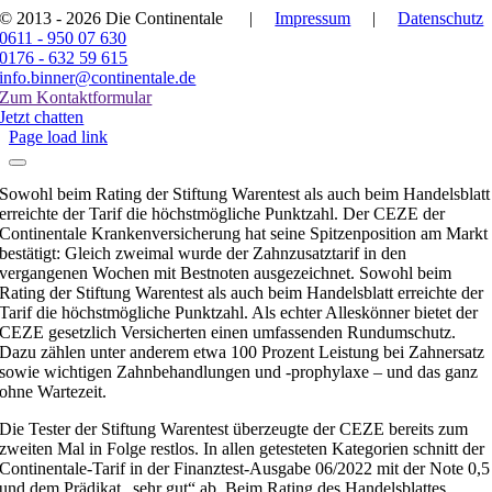
© 2013 - 2026 Die Continentale
|
Impressum
|
Datenschutz
0611 - 950 07 630
0176 - 632 59 615
info.binner@continentale.de
Zum Kontaktformular
Jetzt chatten
Page load link
Sowohl beim Rating der Stiftung Warentest als auch beim Handelsblatt
erreichte der Tarif die höchstmögliche Punktzahl. Der CEZE der
Continentale Krankenversicherung hat seine Spitzenposition am Markt
bestätigt: Gleich zweimal wurde der Zahnzusatztarif in den
vergangenen Wochen mit Bestnoten ausgezeichnet. Sowohl beim
Rating der Stiftung Warentest als auch beim Handelsblatt erreichte der
Tarif die höchstmögliche Punktzahl. Als echter Alleskönner bietet der
CEZE gesetzlich Versicherten einen umfassenden Rundumschutz.
Dazu zählen unter anderem etwa 100 Prozent Leistung bei Zahnersatz
sowie wichtigen Zahnbehandlungen und -prophylaxe – und das ganz
ohne Wartezeit.
Die Tester der Stiftung Warentest überzeugte der CEZE bereits zum
zweiten Mal in Folge restlos. In allen getesteten Kategorien schnitt der
Continentale-Tarif in der Finanztest-Ausgabe 06/2022 mit der Note 0,5
und dem Prädikat „sehr gut“ ab. Beim Rating des Handelsblattes