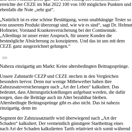
erreichte der CEZE im Mai 2022 100 von 100 möglichen Punkten und
ebenfalls die Note „sehr gut“.
„Natürlich ist es eine schöne Bestätigung, wenn unabhängige Tester so
von unserem Produkt überzeugt sind, wie wir es sind“, sagt Dr. Helmu
Hofmeier, Vorstand Krankenversicherung bei der Continentale.
„Allerdings ist unser erster Anspruch, für unsere Kunden die
bestmögliche Absicherung zu konzipieren. Und das ist uns mit dem
CEZE ganz ausgezeichnet gelungen.“
Nahezu einzigartig am Markt: Keine altersbedingten Beitragssprünge.
Unsere Zahntarife CEZP und CEZE stechen in den Vergleichen
besonders hervor. Denn nur wenige Mitbewerber haben ihre
Zahnzusatzversicherungen nach „Art der Leben“ kalkuliert. Das
bedeutet, dass Alterungsrückstellungen aufgebaut werden, die dafür
sorgen, dass die Beiträge auch im Alter bezahlbar bleiben.
Altersbedingte Beitragssprünge gibt es also nicht. Das ist nahezu
einzigartig, denn im
Segment der Zahnzusatztarife wird überwiegend nach „Art der
Schaden“ kalkuliert. Der vermeintlich günstigere Startbeitrag eines
nach Art der Schaden kalkulierten Tarifs relativiert sich somit während