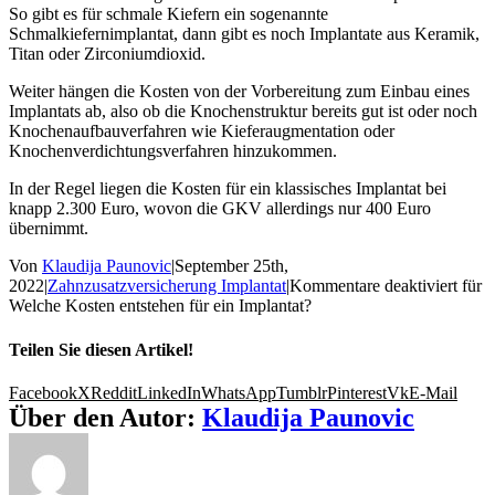
So gibt es für schmale Kiefern ein sogenannte
Schmalkiefernimplantat, dann gibt es noch Implantate aus Keramik,
Titan oder Zirconiumdioxid.
Weiter hängen die Kosten von der Vorbereitung zum Einbau eines
Implantats ab, also ob die Knochenstruktur bereits gut ist oder noch
Knochenaufbauverfahren wie Kieferaugmentation oder
Knochenverdichtungsverfahren hinzukommen.
In der Regel liegen die Kosten für ein klassisches Implantat bei
knapp 2.300 Euro, wovon die GKV allerdings nur 400 Euro
übernimmt.
Von
Klaudija Paunovic
|
September 25th,
2022
|
Zahnzusatzversicherung Implantat
|
Kommentare deaktiviert
für
Welche Kosten entstehen für ein Implantat?
Teilen Sie diesen Artikel!
Facebook
X
Reddit
LinkedIn
WhatsApp
Tumblr
Pinterest
Vk
E-Mail
Über den Autor:
Klaudija Paunovic