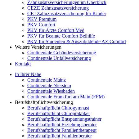
Zahnzusatzversicherungen im Überblick
CEZE Zahnzusatzversicherung
CEJ Zahnzusatzversicherung für Kinder
PKV Premium
PKV Comfort
PKV für Ärzte Comfort Med
PKV für Beamte Comfort Beihilfe
PKV für Studenten & Auszubildende AZ Comfort
Weitere Versicherungen
Continentale Gebäudeversicherung
Continentale Unfallversicherung
Kontakt
In Ihrer Nähe
Continentale Mainz
Continentale Nierstein
Continentale Wiesbaden
Continentale Frankfurt am Main (FFM)
Berufshaftpflichtversicherung
Berufshaftpflicht Chirogymnast
Berufshaftpflicht Chiropraktiker
Berufshaftpflicht Entspannungstrainer
Berufshaftpflicht Erziehungsberater
Berufshaftpflicht Familientherapeut
Berufshaftpflicht Familienberater