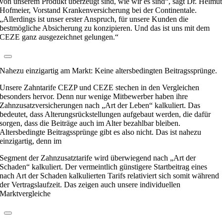
von unserem Produkt überzeugt sind, wie wir es sind“, sagt Dr. Helmu
Hofmeier, Vorstand Krankenversicherung bei der Continentale.
„Allerdings ist unser erster Anspruch, für unsere Kunden die
bestmögliche Absicherung zu konzipieren. Und das ist uns mit dem
CEZE ganz ausgezeichnet gelungen.“
Nahezu einzigartig am Markt: Keine altersbedingten Beitragssprünge.
Unsere Zahntarife CEZP und CEZE stechen in den Vergleichen
besonders hervor. Denn nur wenige Mitbewerber haben ihre
Zahnzusatzversicherungen nach „Art der Leben“ kalkuliert. Das
bedeutet, dass Alterungsrückstellungen aufgebaut werden, die dafür
sorgen, dass die Beiträge auch im Alter bezahlbar bleiben.
Altersbedingte Beitragssprünge gibt es also nicht. Das ist nahezu
einzigartig, denn im
Segment der Zahnzusatztarife wird überwiegend nach „Art der
Schaden“ kalkuliert. Der vermeintlich günstigere Startbeitrag eines
nach Art der Schaden kalkulierten Tarifs relativiert sich somit während
der Vertragslaufzeit. Das zeigen auch unsere individuellen
Marktvergleiche