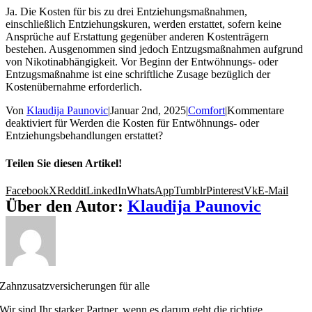
Ja. Die Kosten für bis zu drei Entziehungsmaßnahmen,
einschließlich Entziehungskuren, werden erstattet, sofern keine
Ansprüche auf Erstattung gegenüber anderen Kostenträgern
bestehen. Ausgenommen sind jedoch Entzugsmaßnahmen aufgrund
von Nikotinabhängigkeit. Vor Beginn der Entwöhnungs- oder
Entzugsmaßnahme ist eine schriftliche Zusage bezüglich der
Kostenübernahme erforderlich.
Von
Klaudija Paunovic
|
Januar 2nd, 2025
|
Comfort
|
Kommentare
deaktiviert
für Werden die Kosten für Entwöhnungs- oder
Entziehungsbehandlungen erstattet?
Teilen Sie diesen Artikel!
Facebook
X
Reddit
LinkedIn
WhatsApp
Tumblr
Pinterest
Vk
E-Mail
Über den Autor:
Klaudija Paunovic
Zahnzusatzversicherungen für alle
Wir sind Ihr starker Partner, wenn es darum geht die richtige