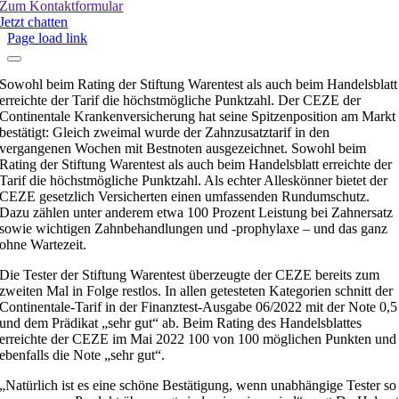
Zum Kontaktformular
Jetzt chatten
Page load link
Sowohl beim Rating der Stiftung Warentest als auch beim Handelsblatt
erreichte der Tarif die höchstmögliche Punktzahl. Der CEZE der
Continentale Krankenversicherung hat seine Spitzenposition am Markt
bestätigt: Gleich zweimal wurde der Zahnzusatztarif in den
vergangenen Wochen mit Bestnoten ausgezeichnet. Sowohl beim
Rating der Stiftung Warentest als auch beim Handelsblatt erreichte der
Tarif die höchstmögliche Punktzahl. Als echter Alleskönner bietet der
CEZE gesetzlich Versicherten einen umfassenden Rundumschutz.
Dazu zählen unter anderem etwa 100 Prozent Leistung bei Zahnersatz
sowie wichtigen Zahnbehandlungen und -prophylaxe – und das ganz
ohne Wartezeit.
Die Tester der Stiftung Warentest überzeugte der CEZE bereits zum
zweiten Mal in Folge restlos. In allen getesteten Kategorien schnitt der
Continentale-Tarif in der Finanztest-Ausgabe 06/2022 mit der Note 0,5
und dem Prädikat „sehr gut“ ab. Beim Rating des Handelsblattes
erreichte der CEZE im Mai 2022 100 von 100 möglichen Punkten und
ebenfalls die Note „sehr gut“.
„Natürlich ist es eine schöne Bestätigung, wenn unabhängige Tester so