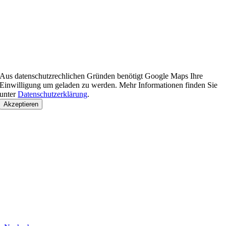
Aus datenschutzrechlichen Gründen benötigt Google Maps Ihre
Einwilligung um geladen zu werden. Mehr Informationen finden Sie
unter
Datenschutzerklärung
.
Akzeptieren