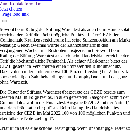
Zum Kontaktformular
Jetzt chatten
Page load link
Sowohl beim Rating der Stiftung Warentest als auch beim Handelsblatt
erreichte der Tarif die höchstmögliche Punktzahl. Der CEZE der
Continentale Krankenversicherung hat seine Spitzenposition am Markt
bestätigt: Gleich zweimal wurde der Zahnzusatztarif in den
vergangenen Wochen mit Bestnoten ausgezeichnet. Sowohl beim
Rating der Stiftung Warentest als auch beim Handelsblatt erreichte der
Tarif die höchstmögliche Punktzahl. Als echter Alleskönner bietet der
CEZE gesetzlich Versicherten einen umfassenden Rundumschutz.
Dazu zählen unter anderem etwa 100 Prozent Leistung bei Zahnersatz
sowie wichtigen Zahnbehandlungen und -prophylaxe – und das ganz
ohne Wartezeit.
Die Tester der Stiftung Warentest überzeugte der CEZE bereits zum
zweiten Mal in Folge restlos. In allen getesteten Kategorien schnitt der
Continentale-Tarif in der Finanztest-Ausgabe 06/2022 mit der Note 0,5
und dem Prädikat „sehr gut“ ab. Beim Rating des Handelsblattes
erreichte der CEZE im Mai 2022 100 von 100 möglichen Punkten und
ebenfalls die Note „sehr gut“.
„Natürlich ist es eine schöne Bestätigung, wenn unabhängige Tester so