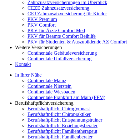
Zahnzusatzversicherungen im Überblick
CEZE Zahnzusatzversicherung
CEJ Zahnzusatzversicherung für Kinder
PKV Premium
PKV Comfort
PKV für Ärzte Comfort Med
PKV für Beamte Comfort Beihilfe
PKV für Studenten & Auszubildende AZ Comfort
Weitere Versicherungen
Continentale Gebäudeversicherung
Continentale Unfallversicherung
Kontakt
In Ihrer Nähe
Continentale Mainz
Continentale Nierstein
Continentale Wiesbaden
Continentale Frankfurt am Main (FFM)
Berufshaftpflichtversicherung
Berufshaftpflicht Chirogymnast
Berufshaftpflicht Chiropraktiker
Berufshaftpflicht Entspannungstrainer
Berufshaftpflicht Erziehungsberater
Berufshaftpflicht Familientherapeut
Berufshaftpflicht Familienberater