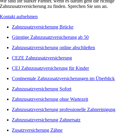
Wir sind Ihr starker Partner, wenn es darum geht die richtige
Zahnzusatzversicherung zu finden. Sprechen Sie uns an.
Kontakt aufnehmen
Zahnzusatzversicherung Brücke
Günstige Zahnzusatzversicherung ab 50
Zahnzusatzversicherung online abschließen
CEZE Zahnzusatzversicherung
CEJ Zahnzusatzversicherung für Kinder
Continentale Zahnzusatzversicherungen im Überblick
Zahnzusatzversicherung Sofort
Zahnzusatzversicherung ohne Wartezeit
Zahnzusatzversicherung professionelle Zahnreinigung
Zahnzusatzversicherung Zahnersatz
Zusatzversicherung Zähne