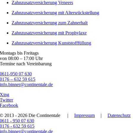
Zahnzusatzversicherung Veneers
Zahnzusatzversicherung mit Altersrückstellung
Zahnzusatzversicherung zum Zahnerhalt
Zahnzusatzversicherung mit Prophylaxe
Zahnzusatzversicherung Kunststofffüllung
Montags bis Freitags
von 08:00 – 17:00 Uhr
Termine nach Vereinbarung
0611-950 07 630
0176 – 632 59 615
info.binner@continentale.de
Xing
Twitter
Facebook
© 2013 - 2026 Die Continentale
|
Impressum
|
Datenschutz
0611 - 950 07 630
0176 - 632 59 615
info.binner@continentale.de