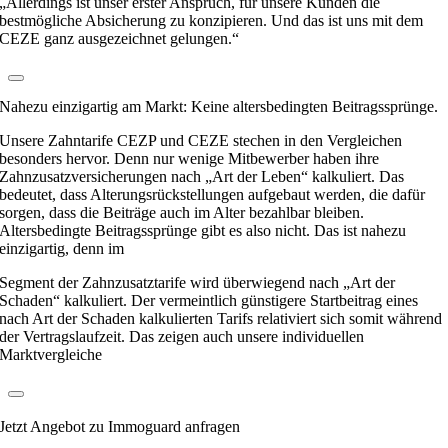
„Allerdings ist unser erster Anspruch, für unsere Kunden die
bestmögliche Absicherung zu konzipieren. Und das ist uns mit dem
CEZE ganz ausgezeichnet gelungen.“
Nahezu einzigartig am Markt: Keine altersbedingten Beitragssprünge.
Unsere Zahntarife CEZP und CEZE stechen in den Vergleichen
besonders hervor. Denn nur wenige Mitbewerber haben ihre
Zahnzusatzversicherungen nach „Art der Leben“ kalkuliert. Das
bedeutet, dass Alterungsrückstellungen aufgebaut werden, die dafür
sorgen, dass die Beiträge auch im Alter bezahlbar bleiben.
Altersbedingte Beitragssprünge gibt es also nicht. Das ist nahezu
einzigartig, denn im
Segment der Zahnzusatztarife wird überwiegend nach „Art der
Schaden“ kalkuliert. Der vermeintlich günstigere Startbeitrag eines
nach Art der Schaden kalkulierten Tarifs relativiert sich somit während
der Vertragslaufzeit. Das zeigen auch unsere individuellen
Marktvergleiche
Jetzt Angebot zu Immoguard anfragen