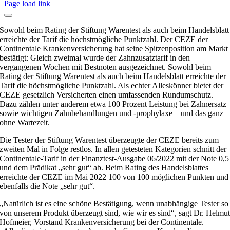
Page load link
Sowohl beim Rating der Stiftung Warentest als auch beim Handelsblatt
erreichte der Tarif die höchstmögliche Punktzahl. Der CEZE der
Continentale Krankenversicherung hat seine Spitzenposition am Markt
bestätigt: Gleich zweimal wurde der Zahnzusatztarif in den
vergangenen Wochen mit Bestnoten ausgezeichnet. Sowohl beim
Rating der Stiftung Warentest als auch beim Handelsblatt erreichte der
Tarif die höchstmögliche Punktzahl. Als echter Alleskönner bietet der
CEZE gesetzlich Versicherten einen umfassenden Rundumschutz.
Dazu zählen unter anderem etwa 100 Prozent Leistung bei Zahnersatz
sowie wichtigen Zahnbehandlungen und -prophylaxe – und das ganz
ohne Wartezeit.
Die Tester der Stiftung Warentest überzeugte der CEZE bereits zum
zweiten Mal in Folge restlos. In allen getesteten Kategorien schnitt der
Continentale-Tarif in der Finanztest-Ausgabe 06/2022 mit der Note 0,5
und dem Prädikat „sehr gut“ ab. Beim Rating des Handelsblattes
erreichte der CEZE im Mai 2022 100 von 100 möglichen Punkten und
ebenfalls die Note „sehr gut“.
„Natürlich ist es eine schöne Bestätigung, wenn unabhängige Tester so
von unserem Produkt überzeugt sind, wie wir es sind“, sagt Dr. Helmu
Hofmeier, Vorstand Krankenversicherung bei der Continentale.