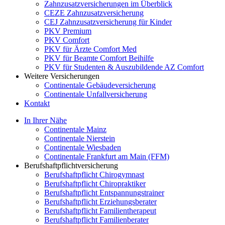
Zahnzusatzversicherungen im Überblick
CEZE Zahnzusatzversicherung
CEJ Zahnzusatzversicherung für Kinder
PKV Premium
PKV Comfort
PKV für Ärzte Comfort Med
PKV für Beamte Comfort Beihilfe
PKV für Studenten & Auszubildende AZ Comfort
Weitere Versicherungen
Continentale Gebäudeversicherung
Continentale Unfallversicherung
Kontakt
In Ihrer Nähe
Continentale Mainz
Continentale Nierstein
Continentale Wiesbaden
Continentale Frankfurt am Main (FFM)
Berufshaftpflichtversicherung
Berufshaftpflicht Chirogymnast
Berufshaftpflicht Chiropraktiker
Berufshaftpflicht Entspannungstrainer
Berufshaftpflicht Erziehungsberater
Berufshaftpflicht Familientherapeut
Berufshaftpflicht Familienberater