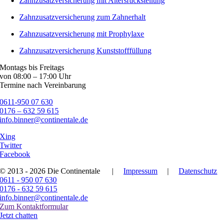
Zahnzusatzversicherung mit Altersrückstellung
Zahnzusatzversicherung zum Zahnerhalt
Zahnzusatzversicherung mit Prophylaxe
Zahnzusatzversicherung Kunststofffüllung
Montags bis Freitags
von 08:00 – 17:00 Uhr
Termine nach Vereinbarung
0611-950 07 630
0176 – 632 59 615
info.binner@continentale.de
Xing
Twitter
Facebook
© 2013 - 2026 Die Continentale
|
Impressum
|
Datenschutz
0611 - 950 07 630
0176 - 632 59 615
info.binner@continentale.de
Zum Kontaktformular
Jetzt chatten