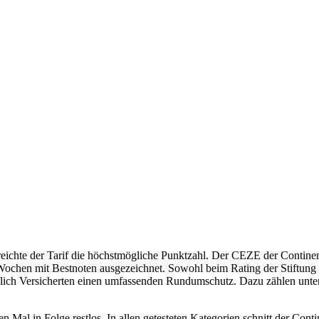
reichte der Tarif die höchstmögliche Punktzahl. Der CEZE der Contine
ochen mit Bestnoten ausgezeichnet. Sowohl beim Rating der Stiftung Wa
zlich Versicherten einen umfassenden Rundumschutz. Dazu zählen unte
 Mal in Folge restlos. In allen getesteten Kategorien schnitt der Cont