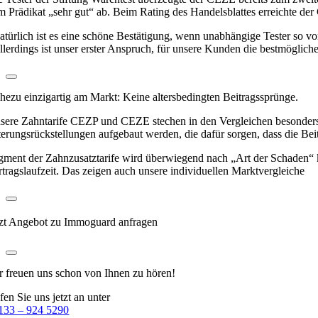
m Prädikat „sehr gut“ ab. Beim Rating des Handelsblattes erreichte d
atürlich ist es eine schöne Bestätigung, wenn unabhängige Tester so v
llerdings ist unser erster Anspruch, für unsere Kunden die bestmögli
hezu einzigartig am Markt: Keine altersbedingten Beitragssprünge.
sere Zahntarife CEZP und CEZE stechen in den Vergleichen besonders 
terungsrückstellungen aufgebaut werden, die dafür sorgen, dass die Beit
gment der Zahnzusatztarife wird überwiegend nach „Art der Schaden“ kalk
rtragslaufzeit. Das zeigen auch unsere individuellen Marktvergleiche
tzt Angebot zu Immoguard anfragen
r freuen uns schon
von Ihnen zu hören!
fen Sie uns jetzt an unter
133 – 924 5290