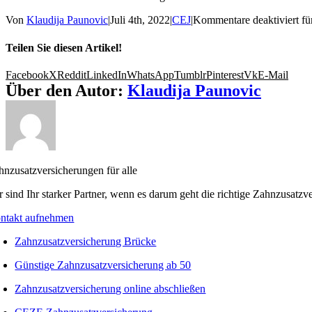
Von
Klaudija Paunovic
|
Juli 4th, 2022
|
CEJ
|
Kommentare deaktiviert
fü
Teilen Sie diesen Artikel!
Facebook
X
Reddit
LinkedIn
WhatsApp
Tumblr
Pinterest
Vk
E-Mail
Über den Autor:
Klaudija Paunovic
hnzusatzversicherungen für alle
r sind Ihr starker Partner, wenn es darum geht die richtige Zahnzusatzv
ntakt aufnehmen
Zahnzusatzversicherung Brücke
Günstige Zahnzusatzversicherung ab 50
Zahnzusatzversicherung online abschließen