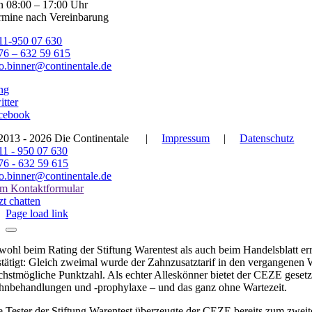
n 08:00 – 17:00 Uhr
rmine nach Vereinbarung
11-950 07 630
76 – 632 59 615
fo.binner@continentale.de
ng
itter
cebook
2013 - 2026 Die Continentale
|
Impressum
|
Datenschutz
11 - 950 07 630
76 - 632 59 615
fo.binner@continentale.de
m Kontaktformular
zt chatten
Page load link
wohl beim Rating der Stiftung Warentest als auch beim Handelsblatt er
stätigt: Gleich zweimal wurde der Zahnzusatztarif in den vergangenen W
chstmögliche Punktzahl. Als echter Alleskönner bietet der CEZE geset
hnbehandlungen und -prophylaxe – und das ganz ohne Wartezeit.
e Tester der Stiftung Warentest überzeugte der CEZE bereits zum zweiten