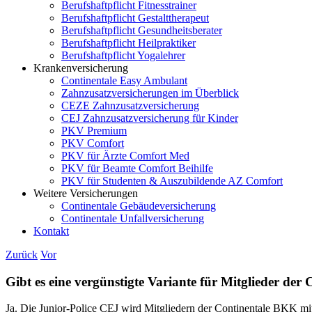
Berufshaftpflicht Fitnesstrainer
Berufshaftpflicht Gestalttherapeut
Berufshaftpflicht Gesundheitsberater
Berufshaftpflicht Heilpraktiker
Berufshaftpflicht Yogalehrer
Krankenversicherung
Continentale Easy Ambulant
Zahnzusatzversicherungen im Überblick
CEZE Zahnzusatzversicherung
CEJ Zahnzusatzversicherung für Kinder
PKV Premium
PKV Comfort
PKV für Ärzte Comfort Med
PKV für Beamte Comfort Beihilfe
PKV für Studenten & Auszubildende AZ Comfort
Weitere Versicherungen
Continentale Gebäudeversicherung
Continentale Unfallversicherung
Kontakt
Zurück
Vor
Gibt es eine vergünstigte Variante für Mitglieder de
Ja. Die Junior-Police CEJ wird Mitgliedern der Continentale BKK mi