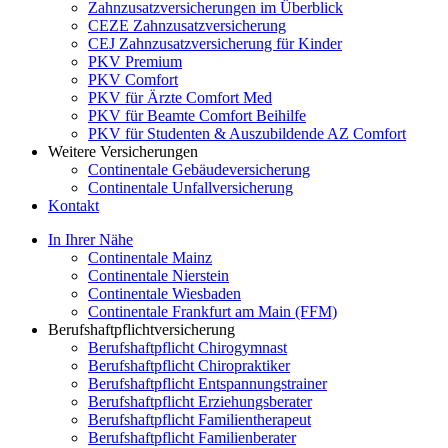
Zahnzusatzversicherungen im Überblick
CEZE Zahnzusatzversicherung
CEJ Zahnzusatzversicherung für Kinder
PKV Premium
PKV Comfort
PKV für Ärzte Comfort Med
PKV für Beamte Comfort Beihilfe
PKV für Studenten & Auszubildende AZ Comfort
Weitere Versicherungen
Continentale Gebäudeversicherung
Continentale Unfallversicherung
Kontakt
In Ihrer Nähe
Continentale Mainz
Continentale Nierstein
Continentale Wiesbaden
Continentale Frankfurt am Main (FFM)
Berufshaftpflichtversicherung
Berufshaftpflicht Chirogymnast
Berufshaftpflicht Chiropraktiker
Berufshaftpflicht Entspannungstrainer
Berufshaftpflicht Erziehungsberater
Berufshaftpflicht Familientherapeut
Berufshaftpflicht Familienberater