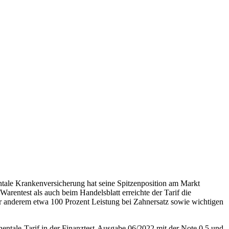
ntale Krankenversicherung hat seine Spitzenposition am Markt
rentest als auch beim Handelsblatt erreichte der Tarif die
r anderem etwa 100 Prozent Leistung bei Zahnersatz sowie wichtigen
inentale-Tarif in der Finanztest-Ausgabe 06/2022 mit der Note 0,5 und