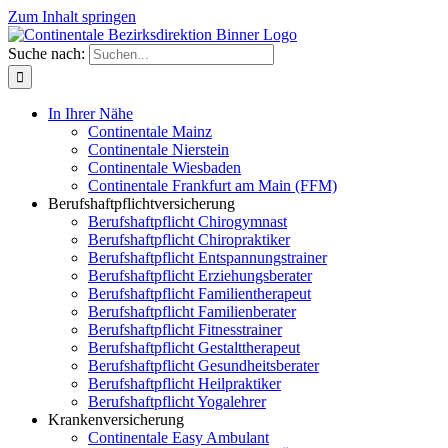
Zum Inhalt springen
Suche nach:
In Ihrer Nähe
Continentale Mainz
Continentale Nierstein
Continentale Wiesbaden
Continentale Frankfurt am Main (FFM)
Berufshaftpflichtversicherung
Berufshaftpflicht Chirogymnast
Berufshaftpflicht Chiropraktiker
Berufshaftpflicht Entspannungstrainer
Berufshaftpflicht Erziehungsberater
Berufshaftpflicht Familientherapeut
Berufshaftpflicht Familienberater
Berufshaftpflicht Fitnesstrainer
Berufshaftpflicht Gestalttherapeut
Berufshaftpflicht Gesundheitsberater
Berufshaftpflicht Heilpraktiker
Berufshaftpflicht Yogalehrer
Krankenversicherung
Continentale Easy Ambulant