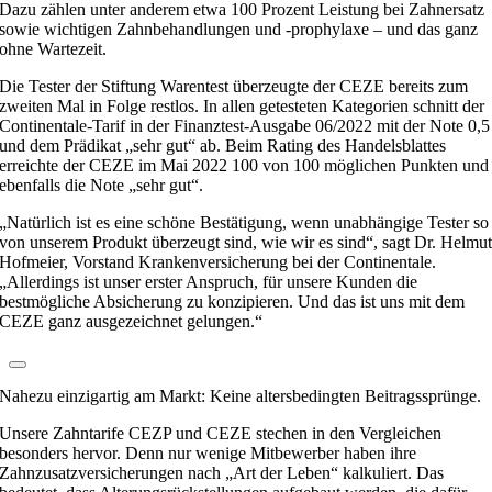
Dazu zählen unter anderem etwa 100 Prozent Leistung bei Zahnersatz
sowie wichtigen Zahnbehandlungen und -prophylaxe – und das ganz
ohne Wartezeit.
Die Tester der Stiftung Warentest überzeugte der CEZE bereits zum
zweiten Mal in Folge restlos. In allen getesteten Kategorien schnitt der
Continentale-Tarif in der Finanztest-Ausgabe 06/2022 mit der Note 0,5
und dem Prädikat „sehr gut“ ab. Beim Rating des Handelsblattes
erreichte der CEZE im Mai 2022 100 von 100 möglichen Punkten und
ebenfalls die Note „sehr gut“.
„Natürlich ist es eine schöne Bestätigung, wenn unabhängige Tester so
von unserem Produkt überzeugt sind, wie wir es sind“, sagt Dr. Helmu
Hofmeier, Vorstand Krankenversicherung bei der Continentale.
„Allerdings ist unser erster Anspruch, für unsere Kunden die
bestmögliche Absicherung zu konzipieren. Und das ist uns mit dem
CEZE ganz ausgezeichnet gelungen.“
Nahezu einzigartig am Markt: Keine altersbedingten Beitragssprünge.
Unsere Zahntarife CEZP und CEZE stechen in den Vergleichen
besonders hervor. Denn nur wenige Mitbewerber haben ihre
Zahnzusatzversicherungen nach „Art der Leben“ kalkuliert. Das