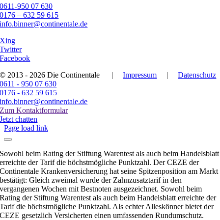
0611-950 07 630
0176 – 632 59 615
info.binner@continentale.de
Xing
Twitter
Facebook
© 2013 - 2026 Die Continentale
|
Impressum
|
Datenschutz
0611 - 950 07 630
0176 - 632 59 615
info.binner@continentale.de
Zum Kontaktformular
Jetzt chatten
Page load link
Sowohl beim Rating der Stiftung Warentest als auch beim Handelsblatt
erreichte der Tarif die höchstmögliche Punktzahl. Der CEZE der
Continentale Krankenversicherung hat seine Spitzenposition am Markt
bestätigt: Gleich zweimal wurde der Zahnzusatztarif in den
vergangenen Wochen mit Bestnoten ausgezeichnet. Sowohl beim
Rating der Stiftung Warentest als auch beim Handelsblatt erreichte der
Tarif die höchstmögliche Punktzahl. Als echter Alleskönner bietet der
CEZE gesetzlich Versicherten einen umfassenden Rundumschutz.