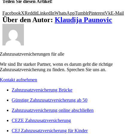
Teilen Sie diesen Artikel!
Facebook
X
Reddit
LinkedIn
WhatsApp
Tumblr
Pinterest
Vk
E-Mail
Über den Autor:
Klaudija Paunovic
Zahnzusatzversicherungen für alle
Wir sind Ihr starker Partner, wenn es darum geht die richtige
Zahnzusatzversicherung zu finden. Sprechen Sie uns an.
Kontakt aufnehmen
Zahnzusatzversicherung Brücke
Günstige Zahnzusatzversicherung ab 50
Zahnzusatzversicherung online abschließen
CEZE Zahnzusatzversicherung
CEJ Zahnzusatzversicherung für Kinder