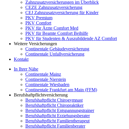
Zahnzusatzversicherungen im Überblick
CEZE Zahnzusatzversicherung
CEJ Zahnzusatzversicherung für Kinder
PKV Premium
PKV Comfort
PKV für Ärzte Comfort Med
PKV für Beamte Comfort Beihilfe
PKV für Studenten & Auszubildende AZ Comfort
Weitere Versicherungen
Continentale Gebäudeversicherung
Continentale Unfallversicherung
Kontakt
In Ihrer Nähe
Continentale Mainz
Continentale Nierstein
Continentale Wiesbaden
Continentale Frankfurt am Main (FFM)
Berufshaftpflichtversicherung
Berufshaftpflicht Chirogymnast
Berufshaftpflicht Chiropraktiker
Berufshaftpflicht Entspannungstrainer
Berufshaftpflicht Erziehungsberater
Berufshaftpflicht Familientherapeut
Berufshaftpflicht Familienberater