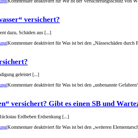
rung
|
Kommentare deaktiviert
für Wir ist der Versicherungsschutz von
wasser“ versichert?
t dazu, Schäden aus [...]
rung
|
Kommentare deaktiviert
für Was ist bei den „Nässeschäden durch P
rsichert?
gung geleistet [...]
rung
|
Kommentare deaktiviert
für Was ist bei den „unbenannte Gefahren“
en“ versichert? Gibt es einen SB und Warte
ückstau Erdbeben Erdsenkung [...]
rung
|
Kommentare deaktiviert
für Was ist bei den „weiteren Elementarsc