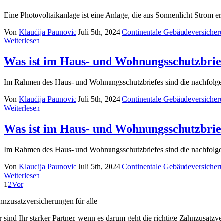
Eine Photovoltaikanlage ist eine Anlage, die aus Sonnenlicht Strom erz
Von
Klaudija Paunovic
|
Juli 5th, 2024
|
Continentale Gebäudeversiche
Weiterlesen
Was ist im Haus- und Wohnungsschutzbrie
Im Rahmen des Haus- und Wohnungsschutzbriefes sind die nachfolgen
Von
Klaudija Paunovic
|
Juli 5th, 2024
|
Continentale Gebäudeversiche
Weiterlesen
Was ist im Haus- und Wohnungsschutzbrief 
Im Rahmen des Haus- und Wohnungsschutzbriefes sind die nachfolgen
Von
Klaudija Paunovic
|
Juli 5th, 2024
|
Continentale Gebäudeversiche
Weiterlesen
1
2
Vor
hnzusatzversicherungen für alle
r sind Ihr starker Partner, wenn es darum geht die richtige Zahnzusatzv