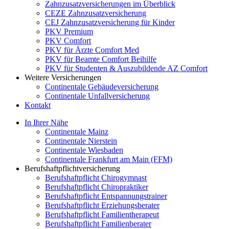
Zahnzusatzversicherungen im Überblick
CEZE Zahnzusatzversicherung
CEJ Zahnzusatzversicherung für Kinder
PKV Premium
PKV Comfort
PKV für Ärzte Comfort Med
PKV für Beamte Comfort Beihilfe
PKV für Studenten & Auszubildende AZ Comfort
Weitere Versicherungen
Continentale Gebäudeversicherung
Continentale Unfallversicherung
Kontakt
In Ihrer Nähe
Continentale Mainz
Continentale Nierstein
Continentale Wiesbaden
Continentale Frankfurt am Main (FFM)
Berufshaftpflichtversicherung
Berufshaftpflicht Chirogymnast
Berufshaftpflicht Chiropraktiker
Berufshaftpflicht Entspannungstrainer
Berufshaftpflicht Erziehungsberater
Berufshaftpflicht Familientherapeut
Berufshaftpflicht Familienberater