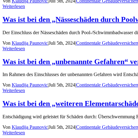
Von
Klaudija Paunovic
|
Juli 5th, 2024
|
Continentale Gebäudeversiche
Weiterlesen
Was ist bei den „Nässeschäden durch Pool
Der Einschluss der Nässeschäden durch Pool-/Schwimmbadwasser dien
Von
Klaudija Paunovic
|
Juli 5th, 2024
|
Continentale Gebäudeversiche
Weiterlesen
Was ist bei den „unbenannte Gefahren“ ve
Im Rahmen des Einschlusses der unbenannten Gefahren wird Entschädi
Von
Klaudija Paunovic
|
Juli 5th, 2024
|
Continentale Gebäudeversiche
Weiterlesen
Was ist bei den „weiteren Elementarschäd
Entschädigung wird geleistet für Schäden durch: Überschwemmung R
Von
Klaudija Paunovic
|
Juli 5th, 2024
|
Continentale Gebäudeversiche
Weiterlesen